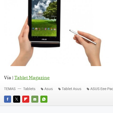
Vía |
Tablet Magazine
TEMAS
Tablets
Asus
Tablet Asus
ASUS Eee Pa
FACEBOOK
TWITTER
FLIPBOARD
E-
WHATSAPP