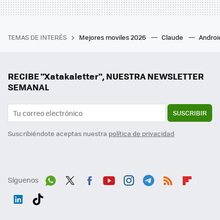
TEMAS DE INTERÉS
Mejores moviles 2026
Claude
Androi
RECIBE "Xatakaletter", NUESTRA NEWSLETTER
SEMANAL
SUSCRIBIR
Suscribiéndote aceptas nuestra
política de privacidad
Síguenos
Wh
Twit
Fac
You
Inst
Tele
RSS
Flip
ats
ter
ebo
tub
agr
gra
boa
Link
Tikt