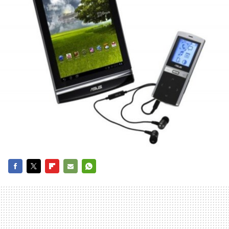
FACEBOOK
TWITTER
FLIPBOARD
E-
WHATSAPP
MAIL