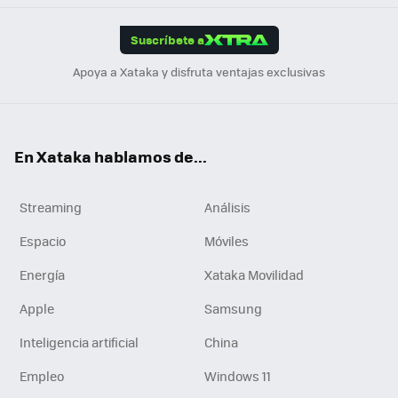
App
ok
e
am
m
rd
edI
ok
Suscríbete a
n
Apoya a Xataka y disfruta ventajas exclusivas
En Xataka hablamos de...
Streaming
Análisis
Espacio
Móviles
Energía
Xataka Movilidad
Apple
Samsung
Inteligencia artificial
China
Empleo
Windows 11