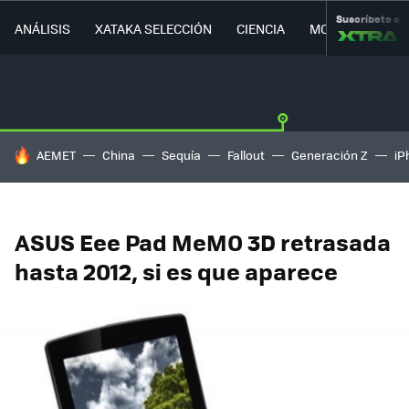
Suscríbete a
ANÁLISIS
XATAKA SELECCIÓN
CIENCIA
MOVILIDAD
HOY SE HABLA DE
AEMET
China
Sequía
Fallout
Generación Z
iP
ASUS Eee Pad MeMO 3D retrasada
hasta 2012, si es que aparece