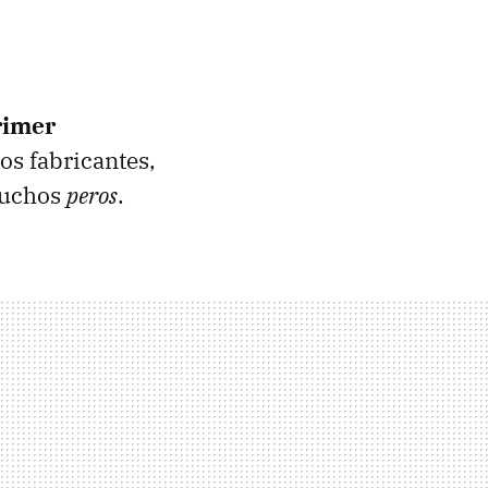
rimer
os fabricantes,
 muchos
peros
.