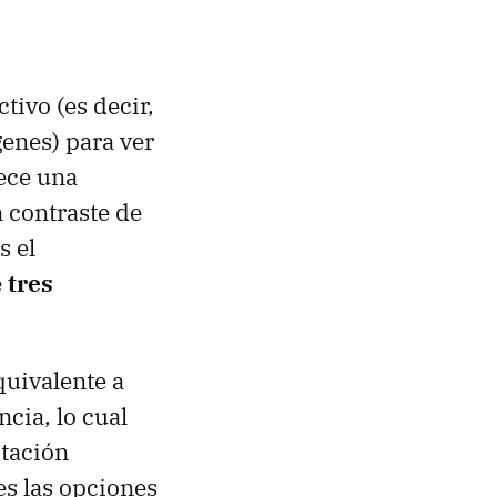
ctivo (es decir,
genes) para ver
ece una
 contraste de
s el
e
tres
quivalente a
ncia, lo cual
itación
es las opciones