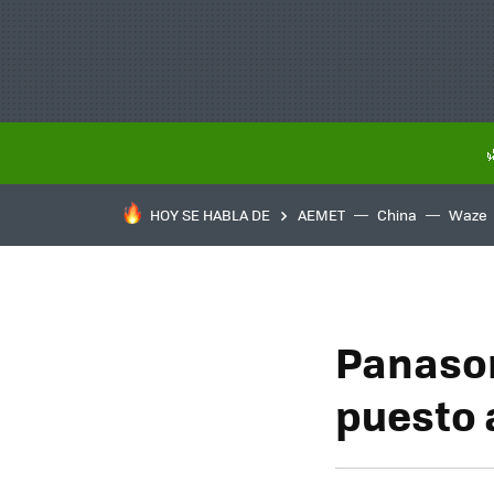
HOY SE HABLA DE
AEMET
China
Waze
Panason
puesto 