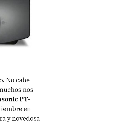
o. No cabe
a muchos nos
sonic PT-
ptiembre en
era y novedosa