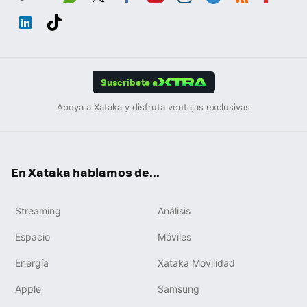
Wh
Twit
Fac
You
Inst
Tele
RSS
Flip
ats
ter
ebo
tub
agr
gra
boa
Link
Tikt
App
ok
e
am
m
rd
edIn
ok
Suscríbete a
Apoya a Xataka y disfruta ventajas exclusivas
En Xataka hablamos de...
Streaming
Análisis
Espacio
Móviles
Energía
Xataka Movilidad
Apple
Samsung