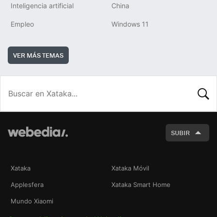
Inteligencia artificial
China
Empleo
Windows 11
VER MÁS TEMAS
BUSCA
SUBIR
Xataka
Xataka Móvil
Applesfera
Xataka Smart Home
Mundo Xiaomi