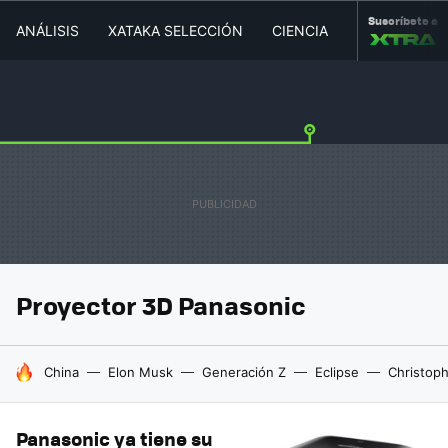
Suscríbete a
ANÁLISIS
XATAKA SELECCIÓN
CIENCIA
MOVILIDAD
Proyector 3D Panasonic
HOY SE HABLA DE
China
Elon Musk
Generación Z
Eclipse
Christop
Panasonic ya tiene su