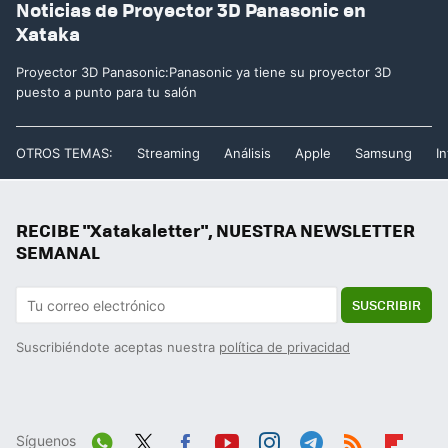
Noticias de Proyector 3D Panasonic en
Xataka
Proyector 3D Panasonic:Panasonic ya tiene su proyector 3D
puesto a punto para tu salón
OTROS TEMAS:
Streaming
Análisis
Apple
Samsung
In
RECIBE "Xatakaletter", NUESTRA NEWSLETTER
SEMANAL
SUSCRIBIR
Suscribiéndote aceptas nuestra
política de privacidad
Síguenos