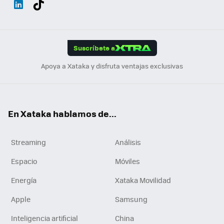
ats
ter
ebo
tub
agr
gra
boa
Link
Tikt
App
ok
e
am
m
rd
edI
ok
Suscríbete a
n
Apoya a Xataka y disfruta ventajas exclusivas
En Xataka hablamos de...
Streaming
Análisis
Espacio
Móviles
Energía
Xataka Movilidad
Apple
Samsung
Inteligencia artificial
China