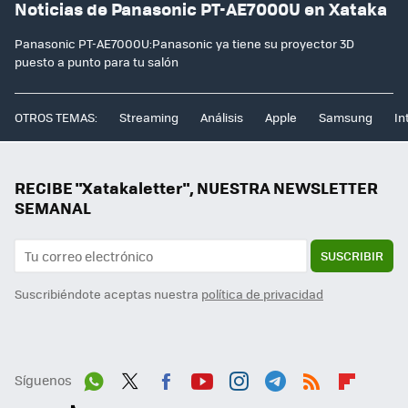
Noticias de Panasonic PT-AE7000U en Xataka
Panasonic PT-AE7000U:Panasonic ya tiene su proyector 3D
puesto a punto para tu salón
OTROS TEMAS:
Streaming
Análisis
Apple
Samsung
In
RECIBE "Xatakaletter", NUESTRA NEWSLETTER
SEMANAL
SUSCRIBIR
Suscribiéndote aceptas nuestra
política de privacidad
Síguenos
Wh
Twit
Fac
You
Inst
Tele
RSS
Flip