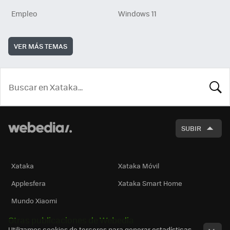
Empleo
Windows 11
VER MÁS TEMAS
BUSCA
SUBIR
Xataka
Xataka Móvil
Applesfera
Xataka Smart Home
Mundo Xiaomi
Otras publicaciones de Webedia
Utilizamos cookies de terceros para generar estadísticas