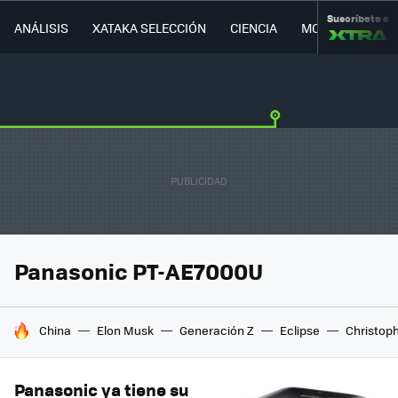
Suscríbete a
ANÁLISIS
XATAKA SELECCIÓN
CIENCIA
MOVILIDAD
Panasonic PT-AE7000U
HOY SE HABLA DE
China
Elon Musk
Generación Z
Eclipse
Christop
Panasonic ya tiene su