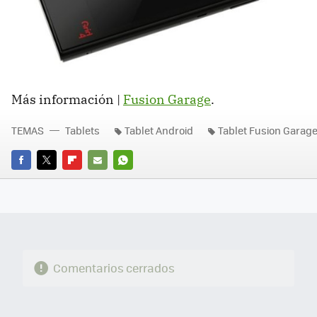
Más información |
Fusion Garage
.
TEMAS
Tablets
Tablet Android
Tablet Fusion Garag
FACEBOOK
TWITTER
FLIPBOARD
E-
WHATSAPP
MAIL
Comentarios cerrados