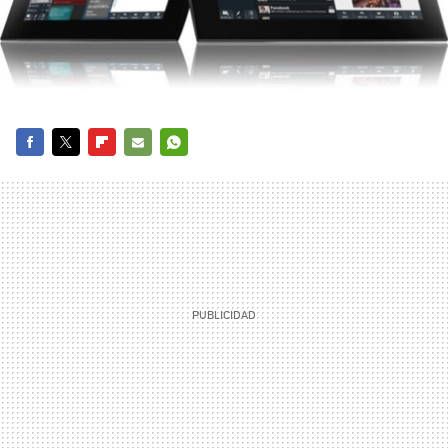
FACEBOOK
TWITTER
FLIPBOARD
E-
WHATSAPP
MAIL