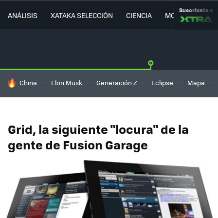
Suscríbete a
ANÁLISIS
XATAKA SELECCIÓN
CIENCIA
MOVILIDAD
HOY SE HABLA DE
China
Elon Musk
Generación Z
Eclipse
Mapa
Grid, la siguiente "locura" de la
gente de Fusion Garage