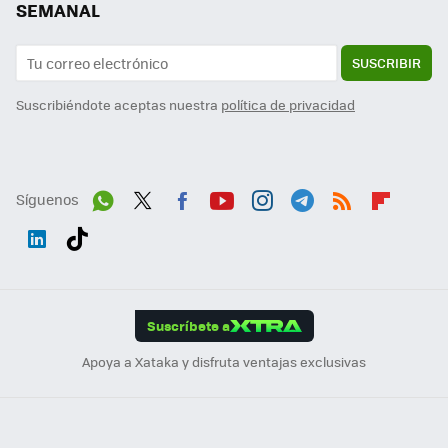
SEMANAL
SUSCRIBIR
Suscribiéndote aceptas nuestra
política de privacidad
Síguenos
Wh
Twit
Fac
You
Inst
Tele
RSS
Flip
ats
ter
ebo
tub
agr
gra
boa
Link
Tikt
App
ok
e
am
m
rd
edI
ok
Suscríbete a
n
Apoya a Xataka y disfruta ventajas exclusivas