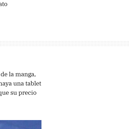
ato
 de la manga,
haya una tablet
que su precio