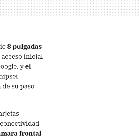
 de
8 pulgadas
acceso inicial
Google, y
el
hipset
 de su paso
arjetas
 conectividad
ámara frontal