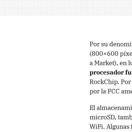
Por su denomi
(800×600 píxel
a Market), en l
procesador f
RockChip. Por 
por la
FCC
ame
El almacenami
microSD, tamb
WiFi. Algunas 