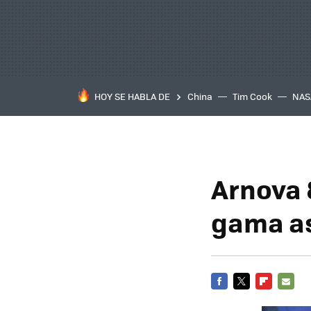
HOY SE HABLA DE
China
Tim Cook
NAS
Arnova 
gama as
FACEBOOK
TWITTER
FLIPBOARD
E-