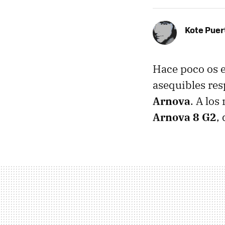
Kote Puer
Hace poco os 
asequibles re
Arnova
. A lo
Arnova 8 G2
,