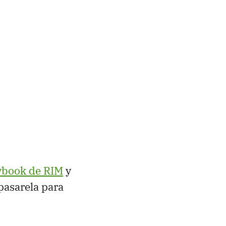
ybook de RIM
y
pasarela para