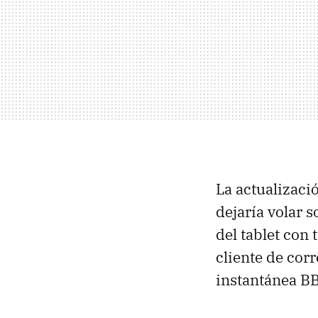
La actualizac
dejaría volar so
del tablet con
cliente de cor
instantánea
B