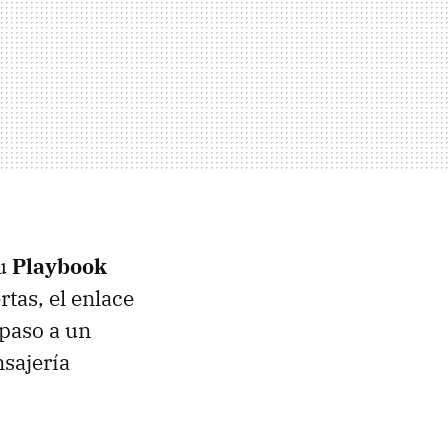
su
Playbook
ertas, el enlace
 paso a un
nsajería