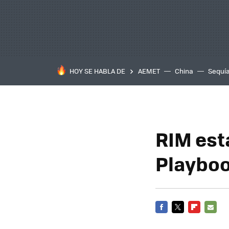
HOY SE HABLA DE
AEMET
China
Sequí
RIM está
Playbo
FACEBOOK
TWITTER
FLIPBOARD
E-