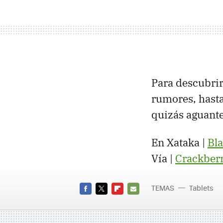
Para descubrir
rumores, hasta
quizás aguante
En Xataka |
Bl
Vía |
Crackber
TEMAS
Tablets
FACEBOOK
TWITTER
FLIPBOARD
E-
MAIL