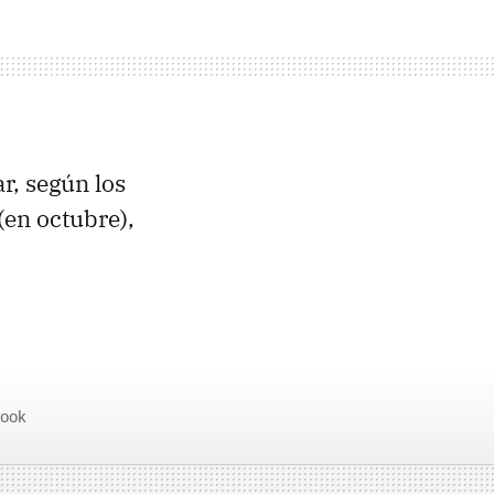
r, según los
(en octubre),
Book