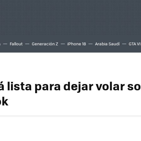
a
Fallout
Generación Z
iPhone 18
Arabia Saudí
GTA VI
 lista para dejar volar so
ok