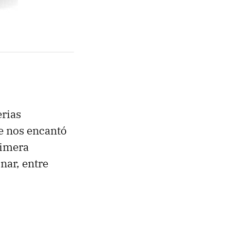
rias
e nos encantó
rimera
nar, entre