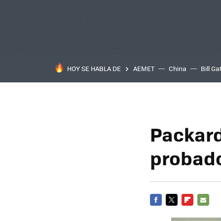
HOY SE HABLA DE
AEMET
China
Bill Ga
Packard
probad
FACEBOOK
TWITTER
FLIPBOARD
E-