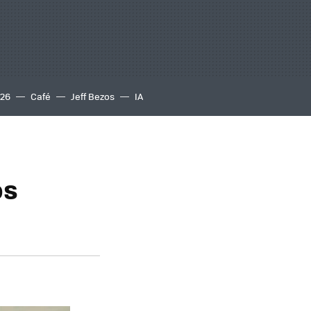
S26
Café
Jeff Bezos
IA
os