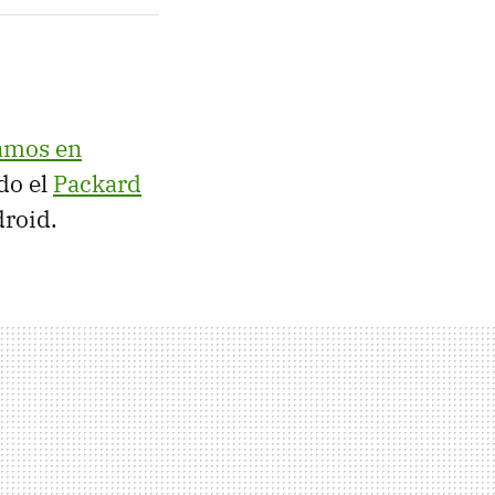
amos en
do el
Packard
droid.