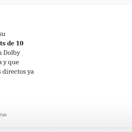
su
ts de 10
n Dolby
a y que
 directos ya
 Tab