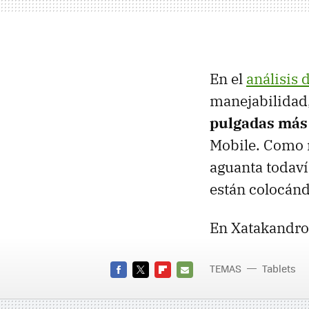
En el
análisis 
manejabilidad,
pulgadas más
Mobile. Como m
aguanta todaví
están colocánd
En Xatakandro
TEMAS
Tablets
FACEBOOK
TWITTER
FLIPBOARD
E-
MAIL