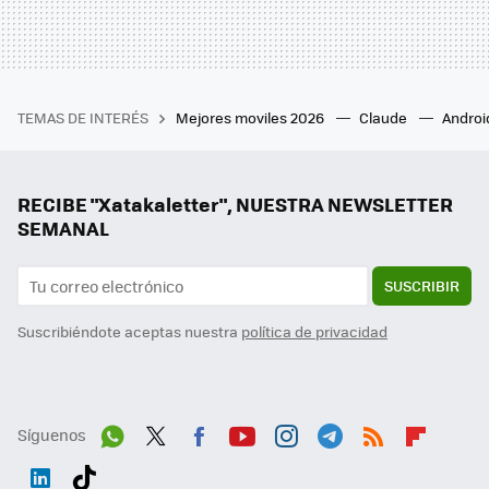
TEMAS DE INTERÉS
Mejores moviles 2026
Claude
Androi
RECIBE "Xatakaletter", NUESTRA NEWSLETTER
SEMANAL
SUSCRIBIR
Suscribiéndote aceptas nuestra
política de privacidad
Síguenos
Wh
Twit
Fac
You
Inst
Tele
RSS
Flip