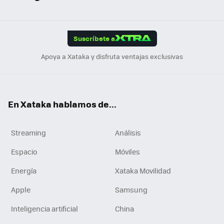
ats
ter
ebo
tub
agr
gra
boa
Link
Tikt
App
ok
e
am
m
rd
edI
ok
Suscríbete a
n
Apoya a Xataka y disfruta ventajas exclusivas
En Xataka hablamos de...
Streaming
Análisis
Espacio
Móviles
Energía
Xataka Movilidad
Apple
Samsung
Inteligencia artificial
China