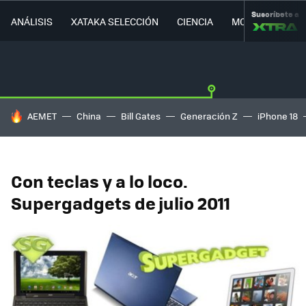
Suscríbete a
ANÁLISIS
XATAKA SELECCIÓN
CIENCIA
MOVILIDAD
HOY SE HABLA DE
AEMET
China
Bill Gates
Generación Z
iPhone 18
Con teclas y a lo loco.
Supergadgets de julio 2011