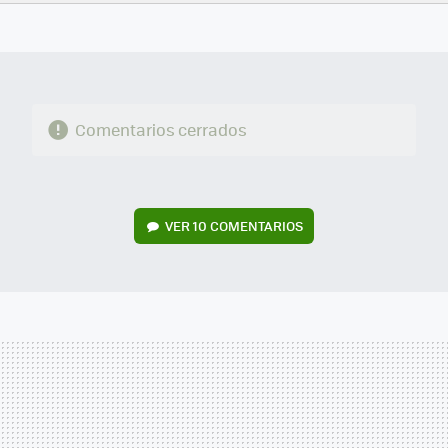
FACEBOOK
TWITTER
FLIPBOARD
E-
WHATSAPP
MAIL
Comentarios cerrados
VER
10 COMENTARIOS