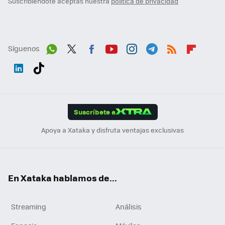
Suscribiéndote aceptas nuestra
política de privacidad
Síguenos
Wh
Twit
Fac
You
Inst
Tele
RSS
Flip
ats
ter
ebo
tub
agr
gra
boa
Link
Tikt
App
ok
e
am
m
rd
edI
ok
Suscríbete a
n
Apoya a Xataka y disfruta ventajas exclusivas
En Xataka hablamos de...
Streaming
Análisis