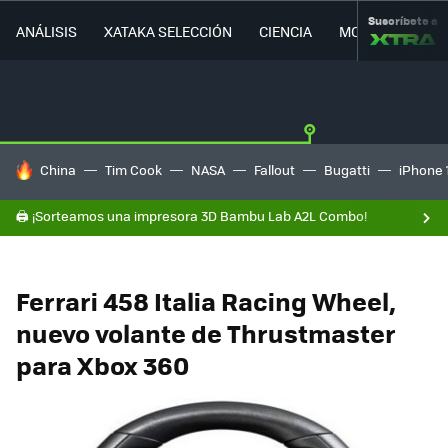
Suscríbete a
ANÁLISIS
XATAKA SELECCIÓN
CIENCIA
MOVILIDAD
HOY SE HABLA DE
China
Tim Cook
NASA
Fallout
Bugatti
iPhone 
🖨️ ¡Sorteamos una impresora 3D Bambu Lab A2L Combo!
Ferrari 458 Italia Racing Wheel,
nuevo volante de Thrustmaster
para Xbox 360