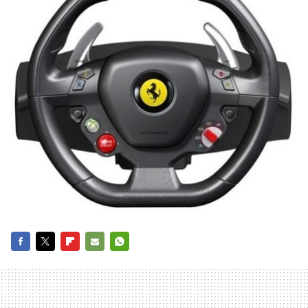
FACEBOOK
TWITTER
FLIPBOARD
E-
WHATSAPP
MAIL