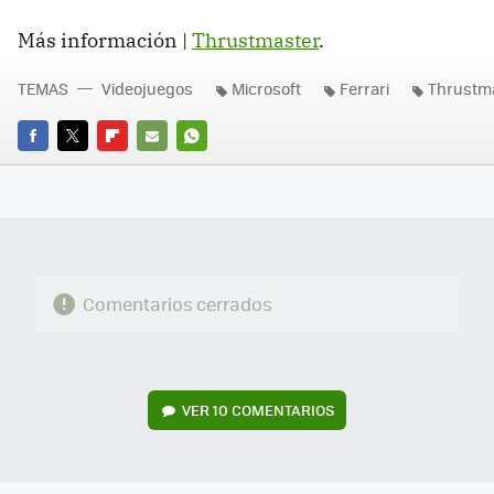
Más información |
Thrustmaster
.
TEMAS
Videojuegos
Microsoft
Ferrari
Thrustm
FACEBOOK
TWITTER
FLIPBOARD
E-
WHATSAPP
MAIL
Comentarios cerrados
VER
10 COMENTARIOS