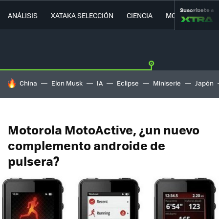
Suscríbete a
ANÁLISIS
XATAKA SELECCIÓN
CIENCIA
MOVILIDAD
HOY SE HABLA DE
China
Elon Musk
IA
Eclipse
Miniserie
Japón
Motorola MotoActive, ¿un nuevo
complemento androide de
pulsera?