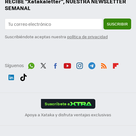
RECIBE "Xatakaletter", NUESTRA NEWSLETTER
SEMANAL
SUSCRIBIR
Suscribiéndote aceptas nuestra
política de privacidad
Síguenos
Wh
Twit
Fac
You
Inst
Tele
RSS
Flip
ats
ter
ebo
tub
agr
gra
boa
Link
Tikt
App
ok
e
am
m
rd
edI
ok
Suscríbete a
n
Apoya a Xataka y disfruta ventajas exclusivas