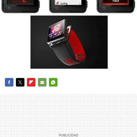
FACEBOOK
TWITTER
FLIPBOARD
E-
WHATSAPP
MAIL