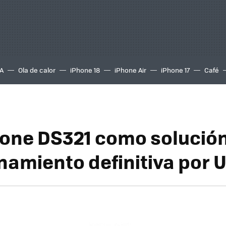
A
Ola de calor
iPhone 18
iPhone Air
iPhone 17
Café
tone DS321 como solució
amiento definitiva por U