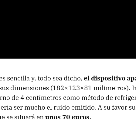
es sencilla y, todo sea dicho,
el dispositivo a
sus dimensiones (182×123×81 milímetros). I
erno de 4 centímetros como método de refriger
ría ser mucho el ruido emitido. A su favor s
e se situará en
unos 70 euros
.