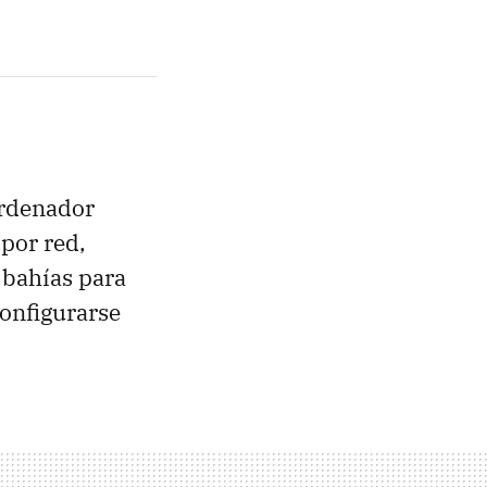
ordenador
por red,
 bahías para
configurarse