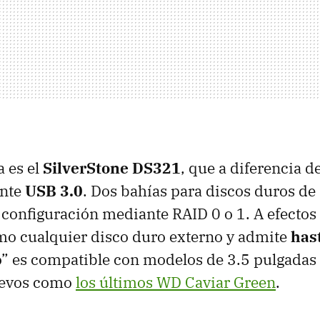
a es el
SilverStone DS321
, que a diferencia d
ante
USB
3.0
. Dos bahías para discos duros de
e configuración mediante
RAID
0 o 1. A efectos
mo cualquier disco duro externo y admite
has
lo” es compatible con modelos de 3.5 pulgadas 
uevos como
los últimos WD Caviar Green
.