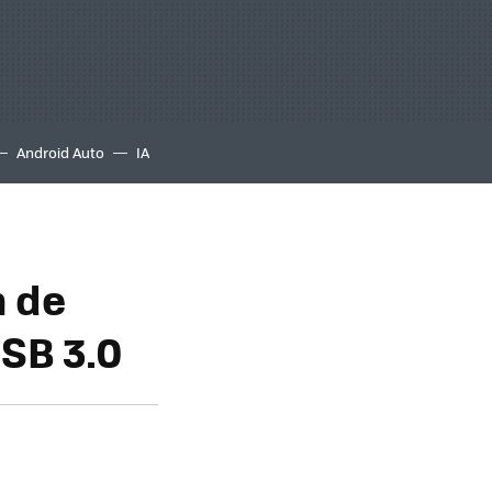
Android Auto
IA
n de
SB 3.0