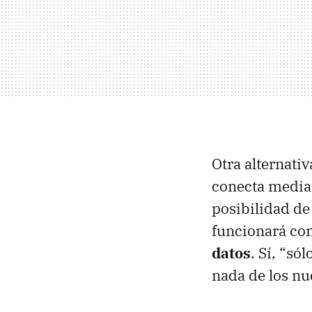
Otra alternativ
conecta medi
posibilidad d
funcionará co
datos
. Sí, “só
nada de los n