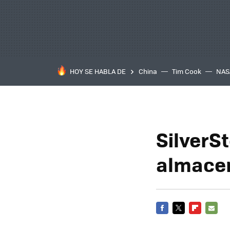
HOY SE HABLA DE
China
Tim Cook
NAS
SilverS
almacen
FACEBOOK
TWITTER
FLIPBOARD
E-