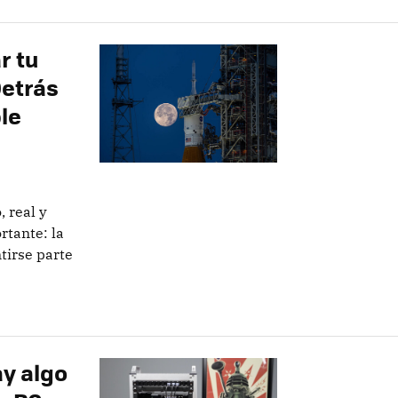
r tu
Detrás
le
, real y
rtante: la
tirse parte
y algo