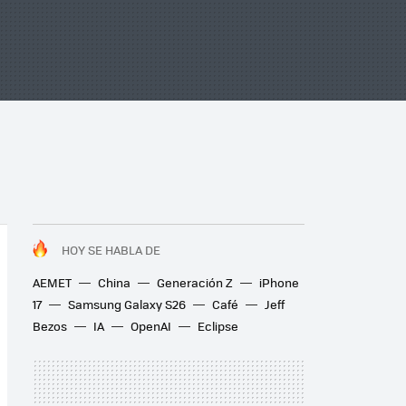
HOY SE HABLA DE
AEMET
China
Generación Z
iPhone
17
Samsung Galaxy S26
Café
Jeff
Bezos
IA
OpenAI
Eclipse