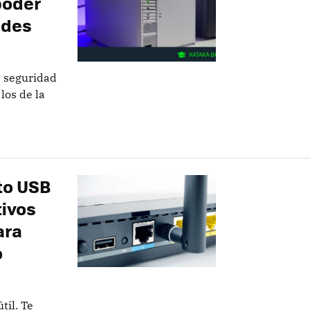
poder
rdes
e seguridad
los de la
to USB
tivos
ara
o
til. Te