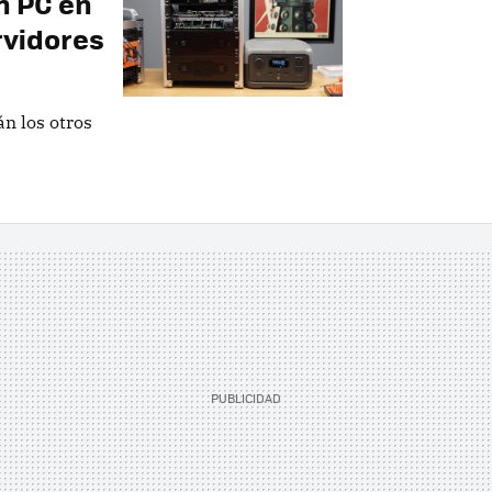
n PC en
rvidores
án los otros