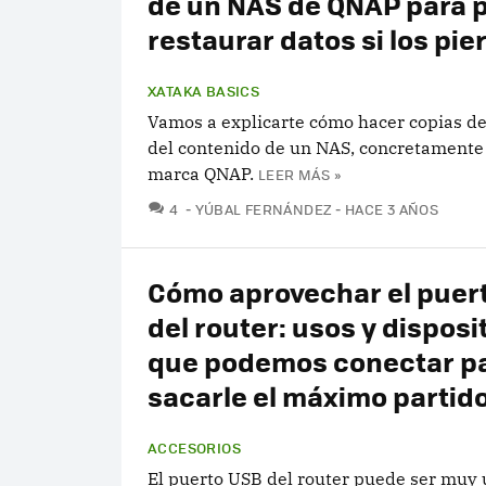
de un NAS de QNAP para 
restaurar datos si los pie
XATAKA BASICS
Vamos a explicarte cómo hacer copias d
del contenido de un NAS, concretamente 
marca QNAP.
LEER MÁS »
COMENTARIOS
4
YÚBAL FERNÁNDEZ
HACE 3 AÑOS
Cómo aprovechar el puer
del router: usos y disposi
que podemos conectar p
sacarle el máximo partid
ACCESORIOS
El puerto USB del router puede ser muy ú