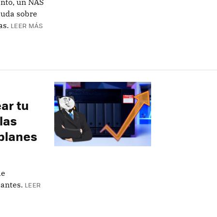
nto, un NAS
duda sobre
as.
LEER MÁS
ar tu
las
 planes
de
antes.
LEER