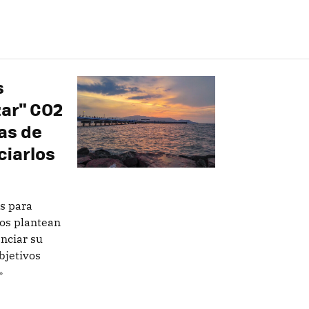
s
zar" CO2
as de
ciarlos
s para
tos plantean
nciar su
bjetivos
»