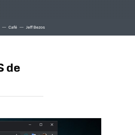
Café
Jeff Bezos
S de