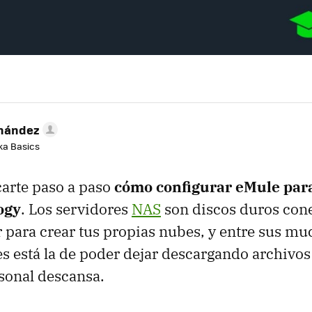
rnández
aka Basics
arte paso a paso
cómo configurar eMule para
ogy
. Los servidores
NAS
son discos duros con
r para crear tus propias nubes, y entre sus m
s está la de poder dejar descargando archivos
sonal descansa.