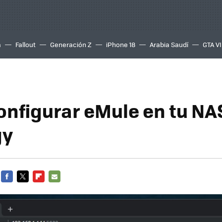
a
Fallout
Generación Z
iPhone 18
Arabia Saudí
GTA VI
nfigurar eMule en tu NA
gy
FACEBOOK
TWITTER
FLIPBOARD
E-
MAIL