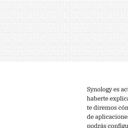
Synology es ac
haberte expli
te diremos cóm
de aplicacion
podrás configu