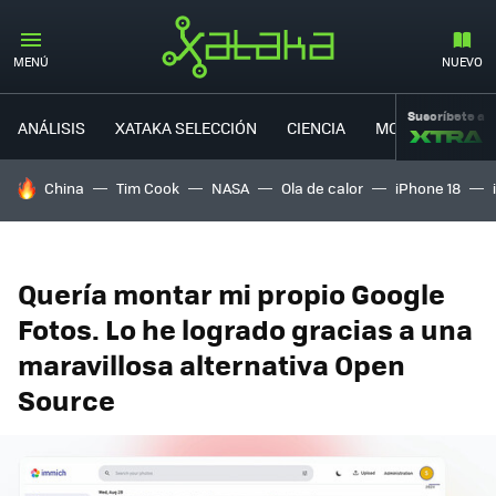
MENÚ
NUEVO
Suscríbete a
ANÁLISIS
XATAKA SELECCIÓN
CIENCIA
MOVILIDAD
HOY SE HABLA DE
China
Tim Cook
NASA
Ola de calor
iPhone 18
Quería montar mi propio Google
Fotos. Lo he logrado gracias a una
maravillosa alternativa Open
Source