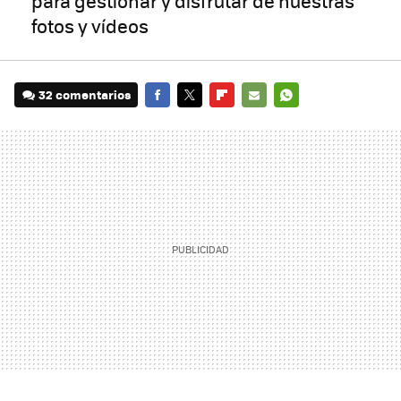
para gestionar y disfrutar de nuestras
fotos y vídeos
32 comentarios
FACEBOOK
TWITTER
FLIPBOARD
E-
WHATSAPP
MAIL