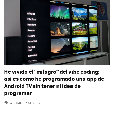
He vivido el "milagro" del vibe coding:
así es como he programado una app de
Android TV sin tener ni idea de
programar
COMENTARIOS
37
HACE 7 MESES