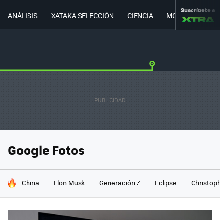
Suscríbete a
ANÁLISIS
XATAKA SELECCIÓN
CIENCIA
MOVILIDAD
Google Fotos
HOY SE HABLA DE
China
Elon Musk
Generación Z
Eclipse
Christop