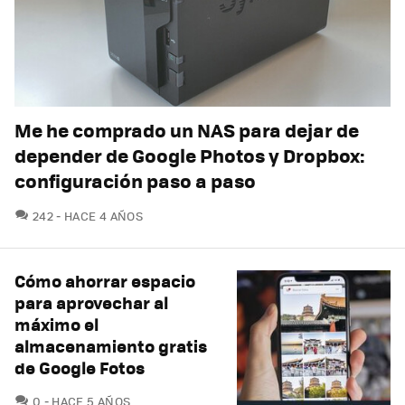
Me he comprado un NAS para dejar de
depender de Google Photos y Dropbox:
configuración paso a paso
COMENTARIOS
242
HACE 4 AÑOS
Cómo ahorrar espacio
para aprovechar al
máximo el
almacenamiento gratis
de Google Fotos
COMENTARIOS
0
HACE 5 AÑOS