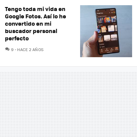
Tengo toda mi vida en
Google Fotos. Así lo he
convertido en mi
buscador personal
perfecto
COMENTARIOS
9
HACE 2 AÑOS