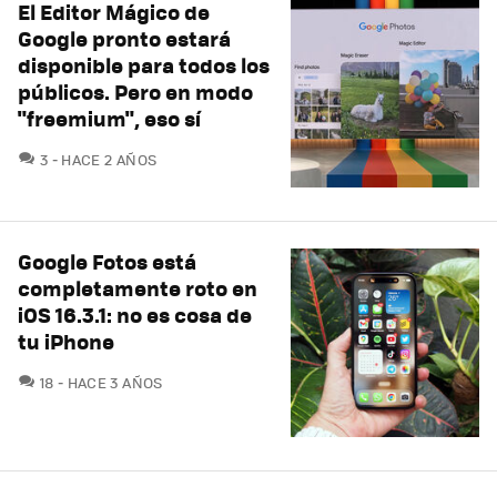
El Editor Mágico de
Google pronto estará
disponible para todos los
públicos. Pero en modo
"freemium", eso sí
COMENTARIOS
3
HACE 2 AÑOS
Google Fotos está
completamente roto en
iOS 16.3.1: no es cosa de
tu iPhone
COMENTARIOS
18
HACE 3 AÑOS