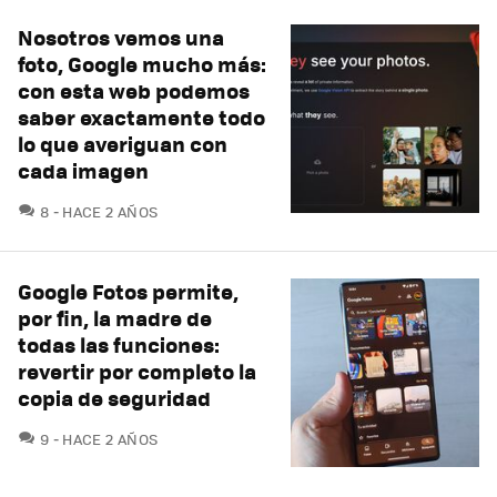
Nosotros vemos una
foto, Google mucho más:
con esta web podemos
saber exactamente todo
lo que averiguan con
cada imagen
COMENTARIOS
8
HACE 2 AÑOS
Google Fotos permite,
por fin, la madre de
todas las funciones:
revertir por completo la
copia de seguridad
COMENTARIOS
9
HACE 2 AÑOS