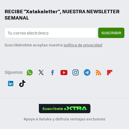
RECIBE "Xatakaletter", NUESTRA NEWSLETTER
SEMANAL
SUSCRIBIR
Suscribiéndote aceptas nuestra
política de privacidad
Síguenos
Wh
Twit
Fac
You
Inst
Tele
RSS
Flip
ats
ter
ebo
tub
agr
gra
boa
Link
Tikt
App
ok
e
am
m
rd
edI
ok
Suscríbete a
n
Apoya a Xataka y disfruta ventajas exclusivas