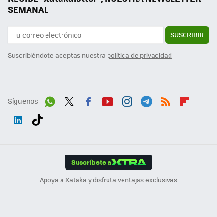
SEMANAL
SUSCRIBIR
Suscribiéndote aceptas nuestra
política de privacidad
Síguenos
Wh
Twit
Fac
You
Inst
Tele
RSS
Flip
ats
ter
ebo
tub
agr
gra
boa
Link
Tikt
App
ok
e
am
m
rd
edI
ok
Suscríbete a
n
Apoya a Xataka y disfruta ventajas exclusivas