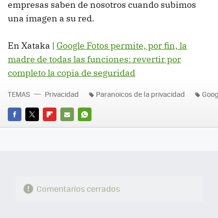
empresas saben de nosotros cuando subimos
una imagen a su red.
En Xataka |
Google Fotos permite, por fin, la
madre de todas las funciones: revertir por
completo la copia de seguridad
TEMAS
Privacidad
Paranoicos de la privacidad
Goog
FACEBOOK
TWITTER
FLIPBOARD
E-
WHATSAPP
MAIL
Comentarios cerrados