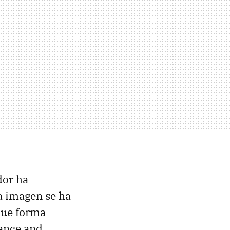
dor ha
a imagen se ha
 que forma
nance and