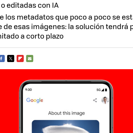
o editadas con IA
 los metadatos que poco a poco se es
 de esas imágenes: la solución tendrá 
itado a corto plazo
FACEBOOK
TWITTER
FLIPBOARD
E-
MAIL