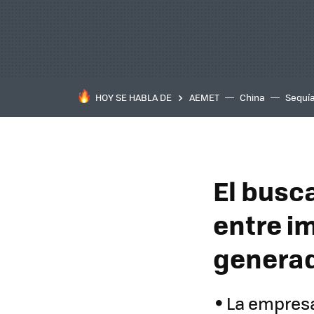
HOY SE HABLA DE
AEMET
China
Sequí
El busc
entre i
generad
La empresa