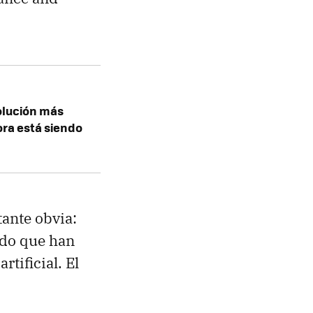
volución más
ora está siendo
tante obvia:
ado que han
tificial. El