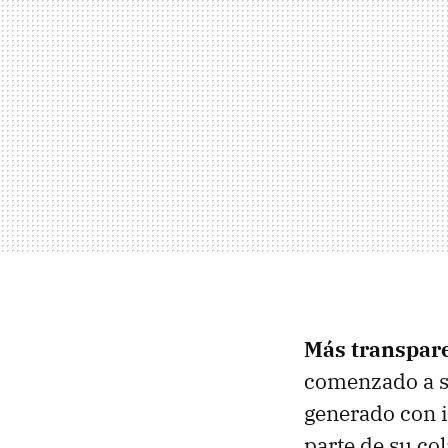
Más transpar
comenzado a se
generado con i
parte de su co