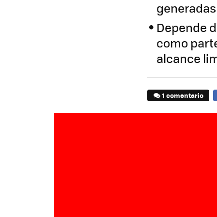
generadas 
Depende de
como parte
alcance lim
1 comentario