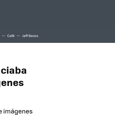
Café
Jeff Bezos
nciaba
genes
de imágenes