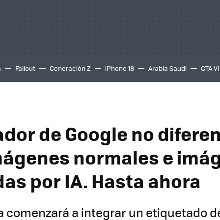
a
Fallout
Generación Z
iPhone 18
Arabia Saudí
GTA VI
ador de Google no difere
mágenes normales e imá
as por IA. Hasta ahora
 comenzará a integrar un etiquetado 