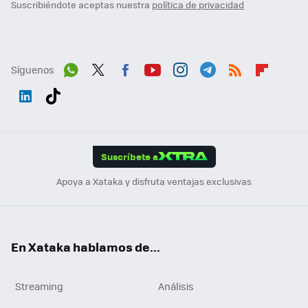
Suscribiéndote aceptas nuestra
política de privacidad
Síguenos
Wh
Twit
Fac
You
Inst
Tele
RSS
Flip
ats
ter
ebo
tub
agr
gra
boa
Link
Tikt
App
ok
e
am
m
rd
edI
ok
Suscríbete a
n
Apoya a Xataka y disfruta ventajas exclusivas
En Xataka hablamos de...
Streaming
Análisis