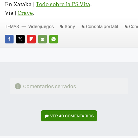
En Xataka |
Todo sobre la PS Vita
.
Vía |
Crave
.
TEMAS
Videojuegos
Sony
Consola portátil
Con
FACEBOOK
TWITTER
FLIPBOARD
E-
WHATSAPP
MAIL
Comentarios cerrados
VER
40 COMENTARIOS