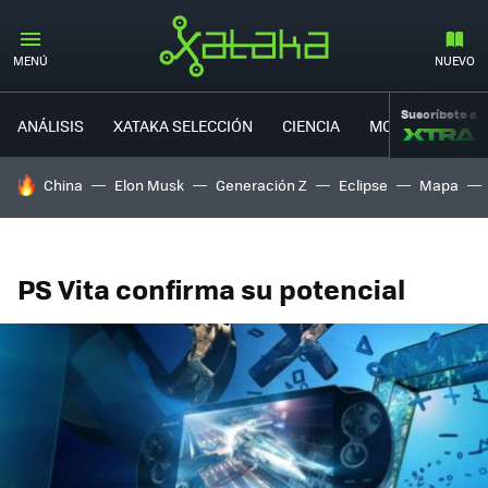
MENÚ
NUEVO
Suscríbete a
ANÁLISIS
XATAKA SELECCIÓN
CIENCIA
MOVILIDAD
HOY SE HABLA DE
China
Elon Musk
Generación Z
Eclipse
Mapa
PS Vita confirma su potencial