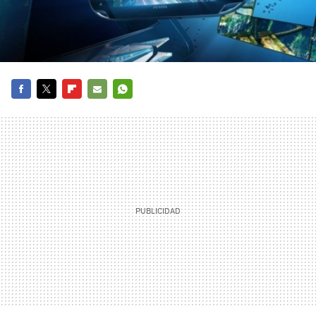
FACEBOOK
TWITTER
FLIPBOARD
E-
WHATSAPP
MAIL