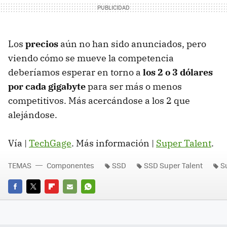
Los
precios
aún no han sido anunciados, pero
viendo cómo se mueve la competencia
deberíamos esperar en torno a
los 2 o 3 dólares
por cada gigabyte
para ser más o menos
competitivos. Más acercándose a los 2 que
alejándose.
Vía |
TechGage
. Más información |
Super Talent
.
TEMAS
Componentes
SSD
SSD Super Talent
S
FACEBOOK
TWITTER
FLIPBOARD
E-
WHATSAPP
MAIL