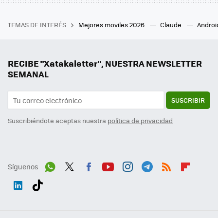
TEMAS DE INTERÉS
Mejores moviles 2026
Claude
Androi
RECIBE "Xatakaletter", NUESTRA NEWSLETTER
SEMANAL
SUSCRIBIR
Suscribiéndote aceptas nuestra
política de privacidad
Síguenos
Wh
Twit
Fac
You
Inst
Tele
RSS
Flip
ats
ter
ebo
tub
agr
gra
boa
Link
Tikt
App
ok
e
am
m
rd
edI
ok