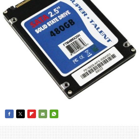
FACEBOOK
TWITTER
FLIPBOARD
E-
WHATSAPP
MAIL