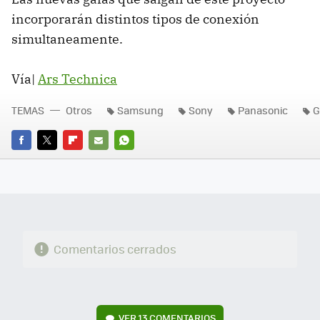
incorporarán distintos tipos de conexión
simultaneamente.
Vía|
Ars Technica
TEMAS
Otros
Samsung
Sony
Panasonic
G
FACEBOOK
TWITTER
FLIPBOARD
E-
WHATSAPP
MAIL
Comentarios cerrados
VER
13 COMENTARIOS