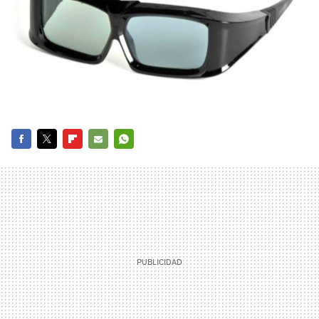
FACEBOOK
TWITTER
FLIPBOARD
E-
WHATSAPP
MAIL