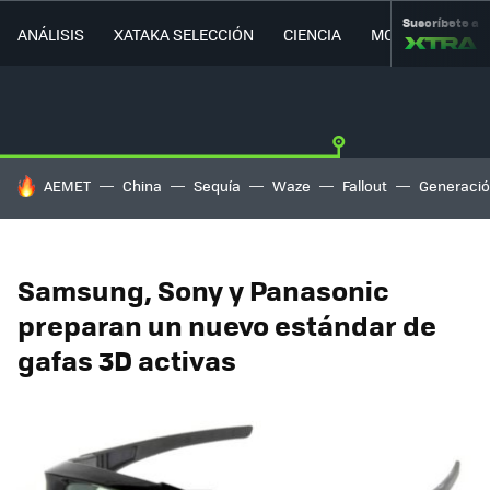
Suscríbete a
ANÁLISIS
XATAKA SELECCIÓN
CIENCIA
MOVILIDAD
HOY SE HABLA DE
AEMET
China
Sequía
Waze
Fallout
Generació
Samsung, Sony y Panasonic
preparan un nuevo estándar de
gafas 3D activas