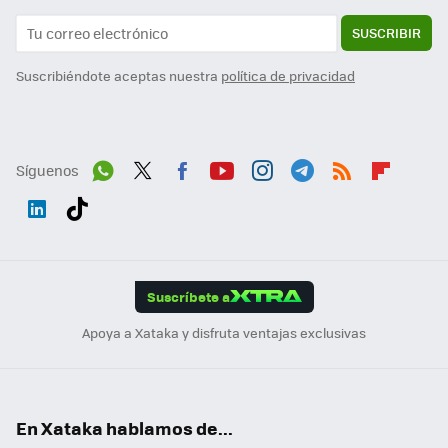
SUSCRIBIR
Suscribiéndote aceptas nuestra
política de privacidad
Síguenos
Wh
Twit
Fac
You
Inst
Tele
RSS
Flip
ats
ter
ebo
tub
agr
gra
boa
Link
Tikt
App
ok
e
am
m
rd
edI
ok
Suscríbete a
n
Apoya a Xataka y disfruta ventajas exclusivas
En Xataka hablamos de...