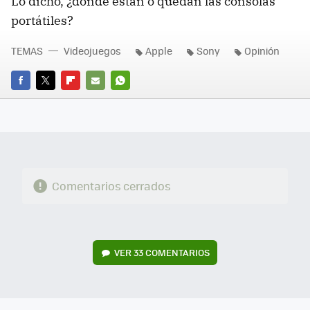
Lo dicho, ¿dónde están o quedan las consolas
portátiles?
TEMAS
Videojuegos
Apple
Sony
Opinión
FACEBOOK
TWITTER
FLIPBOARD
E-
WHATSAPP
MAIL
Comentarios cerrados
VER
33 COMENTARIOS