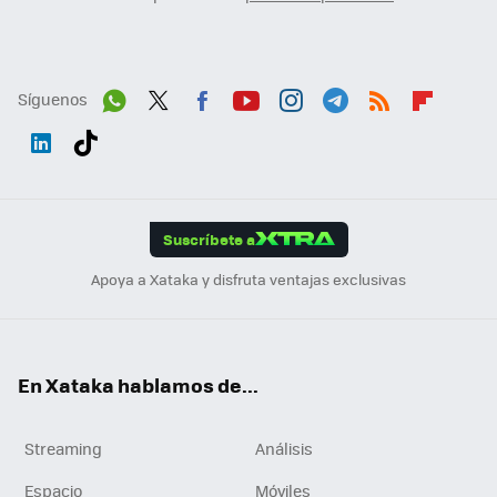
Síguenos
Wh
Twit
Fac
You
Inst
Tele
RSS
Flip
ats
ter
ebo
tub
agr
gra
boa
Link
Tikt
App
ok
e
am
m
rd
edI
ok
Suscríbete a
n
Apoya a Xataka y disfruta ventajas exclusivas
En Xataka hablamos de...
Streaming
Análisis
Espacio
Móviles