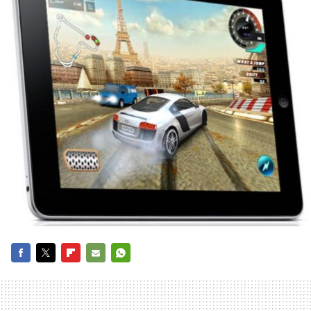
FACEBOOK
TWITTER
FLIPBOARD
E-
WHATSAPP
MAIL