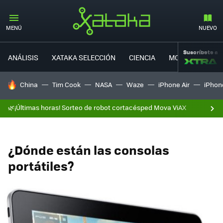
MENÚ
NUEVO
Suscríbete a
ANÁLISIS
XATAKA SELECCIÓN
CIENCIA
MOVILIDAD
HOY SE HABLA DE
China
Tim Cook
NASA
Waze
iPhone Air
iPhone
🌿¡Últimas horas! Sorteo de robot cortacésped Mova ViAX
¿Dónde están las consolas
portátiles?