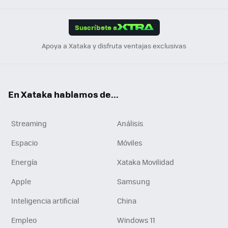
App
ok
e
am
m
rd
edI
ok
Suscríbete a
n
Apoya a Xataka y disfruta ventajas exclusivas
En Xataka hablamos de...
Streaming
Análisis
Espacio
Móviles
Energía
Xataka Movilidad
Apple
Samsung
Inteligencia artificial
China
Empleo
Windows 11