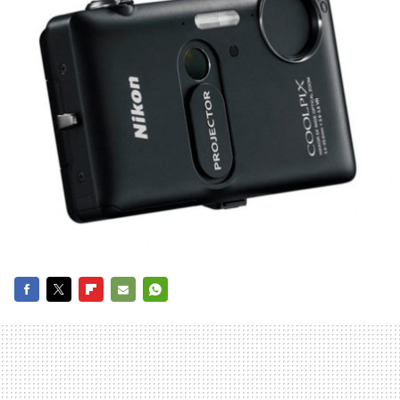
FACEBOOK
TWITTER
FLIPBOARD
E-
WHATSAPP
MAIL