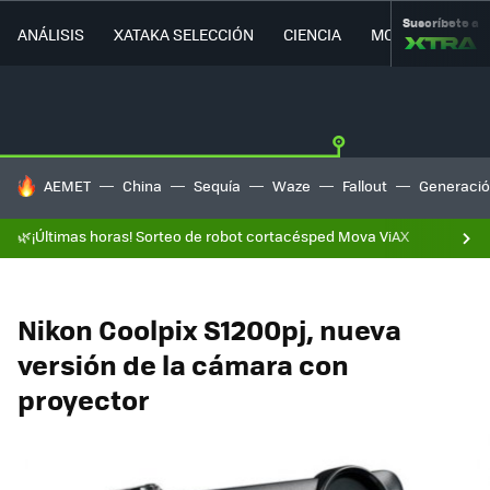
Suscríbete a
ANÁLISIS
XATAKA SELECCIÓN
CIENCIA
MOVILIDAD
HOY SE HABLA DE
AEMET
China
Sequía
Waze
Fallout
Generació
🌿¡Últimas horas! Sorteo de robot cortacésped Mova ViAX
Nikon Coolpix S1200pj, nueva
versión de la cámara con
proyector