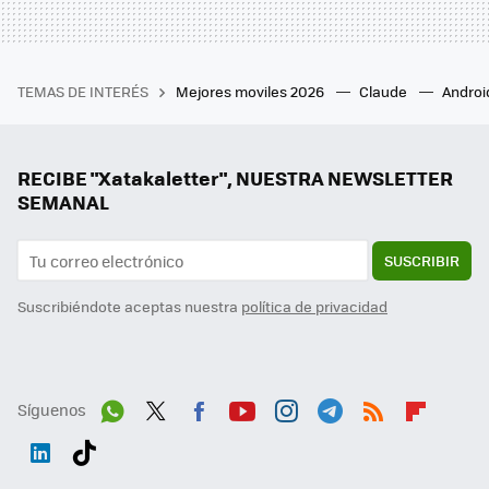
TEMAS DE INTERÉS
Mejores moviles 2026
Claude
Androi
RECIBE "Xatakaletter", NUESTRA NEWSLETTER
SEMANAL
SUSCRIBIR
Suscribiéndote aceptas nuestra
política de privacidad
Síguenos
Wh
Twit
Fac
You
Inst
Tele
RSS
Flip
ats
ter
ebo
tub
agr
gra
boa
Link
Tikt