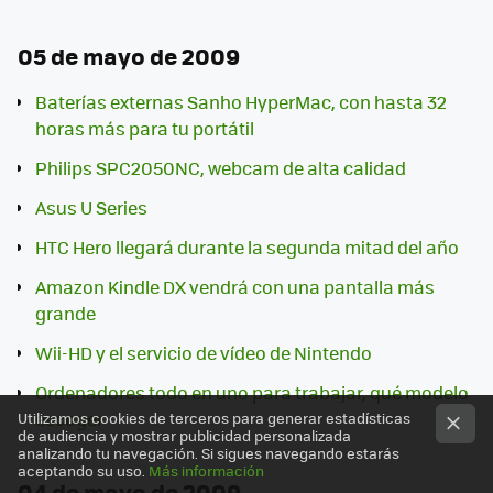
05 de mayo de 2009
Baterías externas Sanho HyperMac, con hasta 32
horas más para tu portátil
Philips SPC2050NC, webcam de alta calidad
Asus U Series
HTC Hero llegará durante la segunda mitad del año
Amazon Kindle DX vendrá con una pantalla más
grande
Wii-HD y el servicio de vídeo de Nintendo
Ordenadores todo en uno para trabajar, qué modelo
escoger
Utilizamos cookies de terceros para generar estadísticas
de audiencia y mostrar publicidad personalizada
analizando tu navegación. Si sigues navegando estarás
aceptando su uso.
Más información
04 de mayo de 2009