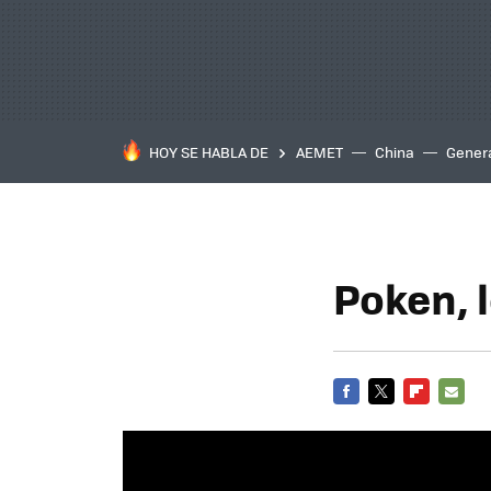
HOY SE HABLA DE
AEMET
China
Gener
Poken, 
FACEBOOK
TWITTER
FLIPBOARD
E-
MAIL