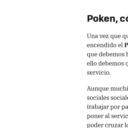
Poken, c
Una vez que qu
encendido el
P
que debemos ha
ello debemos q
servicio.
Aunque muchís
sociales social
trabajar por p
poner al servi
poder cruzar lo