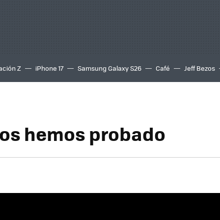
ación Z
iPhone 17
Samsung Galaxy S26
Café
Jeff Bezos
los hemos probado