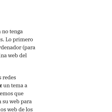
a no tenga
os. Lo primero
rdenador (para
ina web del
s redes
z
un tema a
enemos que
n su web para
ios web de los