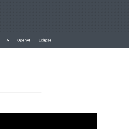
IA
OpenAI
Eclipse