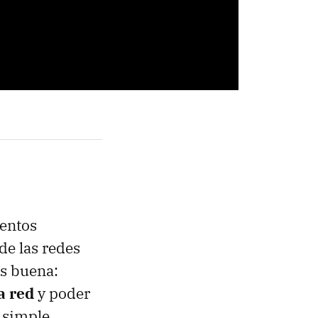
entos
de las redes
es buena:
a red
y poder
l simple