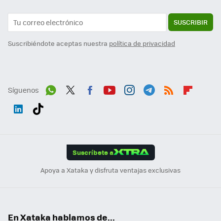
SUSCRIBIR
Suscribiéndote aceptas nuestra
política de privacidad
Síguenos
Wh
Twit
Fac
You
Inst
Tele
RSS
Flip
ats
ter
ebo
tub
agr
gra
boa
Link
Tikt
App
ok
e
am
m
rd
edI
ok
Suscríbete a
n
Apoya a Xataka y disfruta ventajas exclusivas
En Xataka hablamos de...