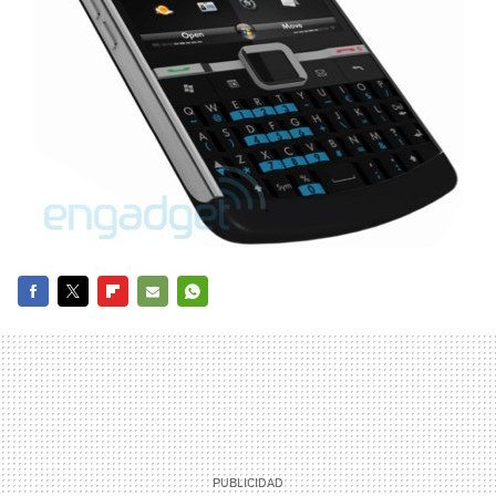
FACEBOOK
TWITTER
FLIPBOARD
E-
WHATSAPP
MAIL