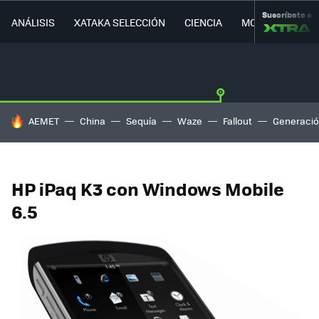
Suscríbete a
ANÁLISIS
XATAKA SELECCIÓN
CIENCIA
MOVILIDAD
HOY SE HABLA DE
AEMET
China
Sequía
Waze
Fallout
Generació
HP iPaq K3 con Windows Mobile
6.5