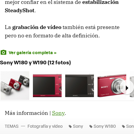
mejor confiar en el sistema de
estabilización
SteadyShot
.
La
grabación de vídeo
también está presente
pero no en formato de alta definición.
Ver galería completa »
Sony W180 y W190 (12 fotos)
Ne
Más información |
Sony
.
TEMAS
Fotografía y vídeo
Sony
Sony W180
Son