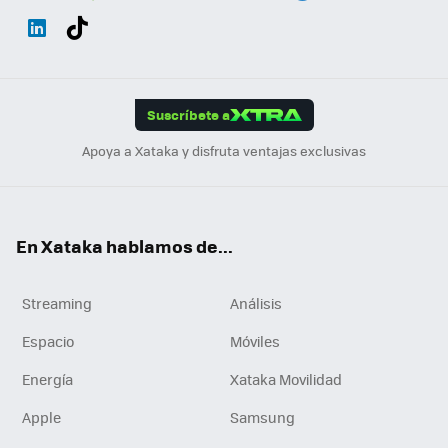
Wh
Twit
Fac
You
Inst
Tele
RSS
Flip
ats
ter
ebo
tub
agr
gra
boa
Link
Tikt
App
ok
e
am
m
rd
edI
ok
Suscríbete a
n
Apoya a Xataka y disfruta ventajas exclusivas
En Xataka hablamos de...
Streaming
Análisis
Espacio
Móviles
Energía
Xataka Movilidad
Apple
Samsung