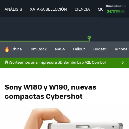
Suscríbete a
ANÁLISIS
XATAKA SELECCIÓN
CIENCIA
MOVILIDAD
HOY SE HABLA DE
China
Tim Cook
NASA
Fallout
Bugatti
iPhone 
🖨️ ¡Sorteamos una impresora 3D Bambu Lab A2L Combo!
Sony W180 y W190, nuevas
compactas Cybershot