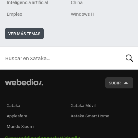
Inteligencia artificial
China
Empleo
Windows 11
VER MÁS TEMAS
BUSCA
SUBIR
Xataka
Xataka Móvil
Applesfera
Xataka Smart Home
Mundo Xiaomi
Otras publicaciones de Webedia