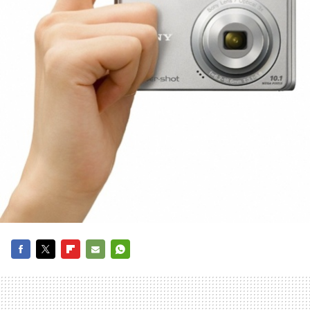
FACEBOOK
TWITTER
FLIPBOARD
E-
WHATSAPP
MAIL