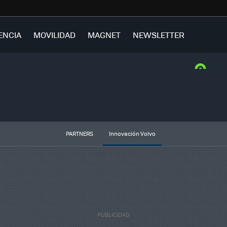
ENCIA
MOVILIDAD
MAGNET
NEWSLETTER
PARTNERS
Innovación Volvo