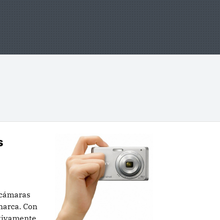
s
 cámaras
marca. Con
tivamente,