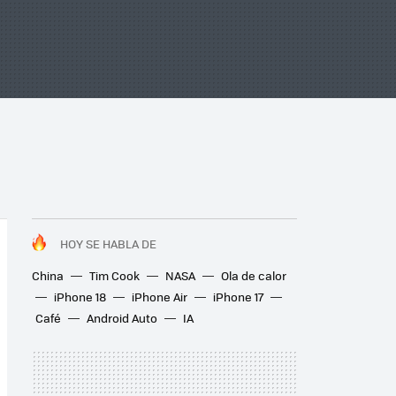
HOY SE HABLA DE
China
Tim Cook
NASA
Ola de calor
iPhone 18
iPhone Air
iPhone 17
Café
Android Auto
IA