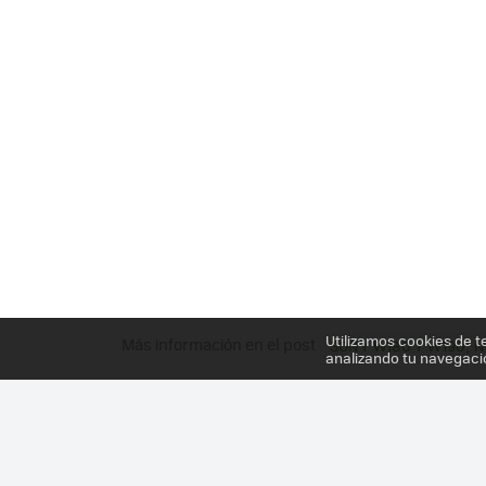
Utilizamos cookies de t
Más información en el post
SONY W180 Y W190, 
analizando tu navegaci