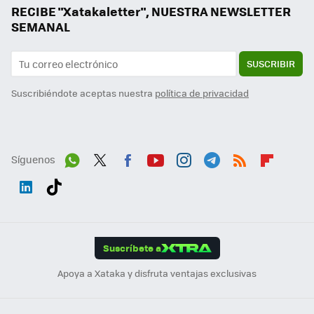
RECIBE "Xatakaletter", NUESTRA NEWSLETTER
SEMANAL
SUSCRIBIR
Suscribiéndote aceptas nuestra
política de privacidad
Síguenos
Wh
Twit
Fac
You
Inst
Tele
RSS
Flip
ats
ter
ebo
tub
agr
gra
boa
Link
Tikt
App
ok
e
am
m
rd
edI
ok
Suscríbete a
n
Apoya a Xataka y disfruta ventajas exclusivas