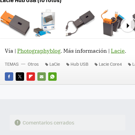
Ne
Vía |
Photographyblog
. Más información |
Lacie
.
TEMAS
Otros
LaCie
Hub USB
Lacie Core4
L
FACEBOOK
TWITTER
FLIPBOARD
E-
WHATSAPP
MAIL
Comentarios cerrados