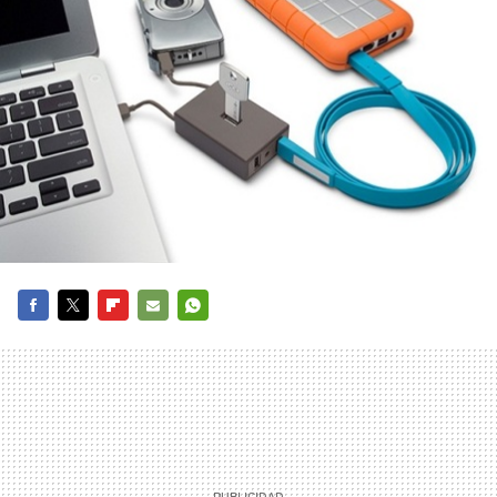
FACEBOOK
TWITTER
FLIPBOARD
E-
WHATSAPP
MAIL