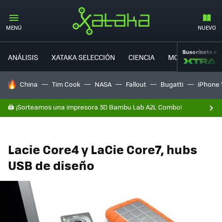
MENÚ
NUEVO
Suscríbete a
ANÁLISIS
XATAKA SELECCIÓN
CIENCIA
MOVILIDAD
HOY SE HABLA DE
China
Tim Cook
NASA
Fallout
Bugatti
iPhone 
🖨️ ¡Sorteamos una impresora 3D Bambu Lab A2L Combo!
Lacie Core4 y LaCie Core7, hubs
USB de diseño