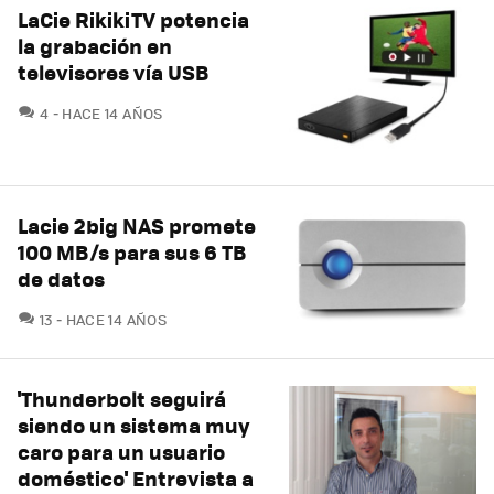
LaCie RikikiTV potencia
la grabación en
televisores vía USB
COMENTARIOS
4
HACE 14 AÑOS
Lacie 2big NAS promete
100 MB/s para sus 6 TB
de datos
COMENTARIOS
13
HACE 14 AÑOS
'Thunderbolt seguirá
siendo un sistema muy
caro para un usuario
doméstico' Entrevista a