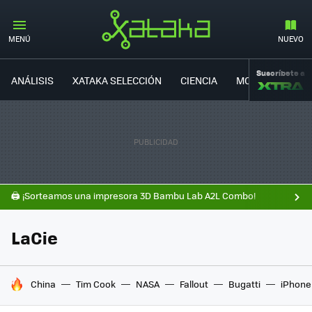
MENÚ
NUEVO
Suscríbete a
ANÁLISIS
XATAKA SELECCIÓN
CIENCIA
MOVILIDAD
🖨️ ¡Sorteamos una impresora 3D Bambu Lab A2L Combo!
LaCie
HOY SE HABLA DE
China
Tim Cook
NASA
Fallout
Bugatti
iPhone 