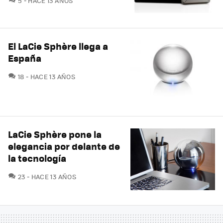
5
HACE 13 AÑOS
El LaCie Sphère llega a
España
COMENTARIOS
18
HACE 13 AÑOS
LaCie Sphère pone la
elegancia por delante de
la tecnología
COMENTARIOS
23
HACE 13 AÑOS