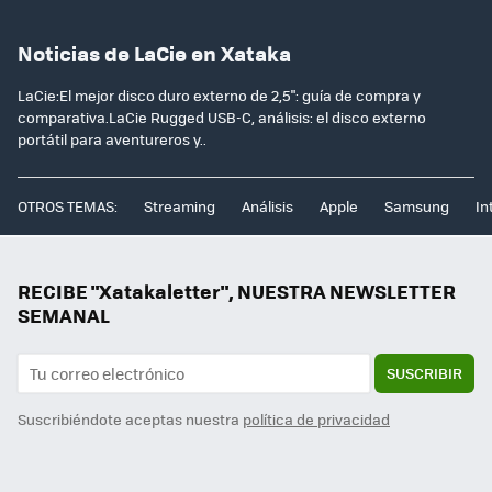
Noticias de LaCie en Xataka
LaCie:El mejor disco duro externo de 2,5": guía de compra y
comparativa.LaCie Rugged USB-C, análisis: el disco externo
portátil para aventureros y..
OTROS TEMAS:
Streaming
Análisis
Apple
Samsung
In
RECIBE "Xatakaletter", NUESTRA NEWSLETTER
SEMANAL
SUSCRIBIR
Suscribiéndote aceptas nuestra
política de privacidad