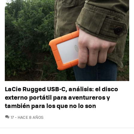
LaCie Rugged USB-C, análisis: el disco
externo portátil para aventureros y
también para los que no lo son
COMENTARIOS
17
HACE 8 AÑOS