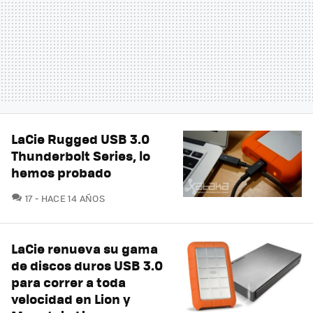
LaCie Rugged USB 3.0
Thunderbolt Series, lo
hemos probado
COMENTARIOS
17
HACE 14 AÑOS
LaCie renueva su gama
de discos duros USB 3.0
para correr a toda
velocidad en Lion y