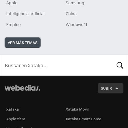
Apple
Samsung
Inteligencia artificial
China
Empleo
Windows 11
VER MÁS TEMAS
BUSCA
SUBIR
Xataka
Xataka Móvil
Applesfera
Xataka Smart Home