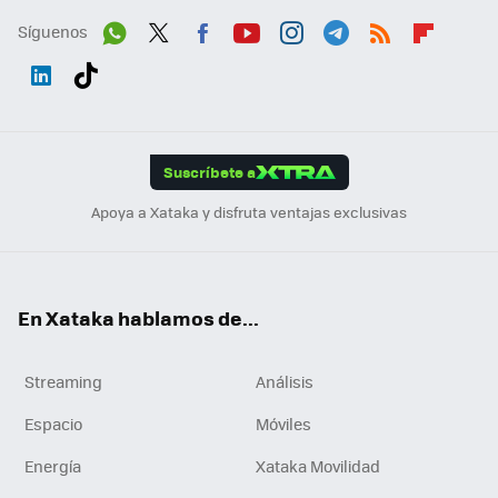
Síguenos
Wh
Twit
Fac
You
Inst
Tele
RSS
Flip
ats
ter
ebo
tub
agr
gra
boa
Link
Tikt
App
ok
e
am
m
rd
edI
ok
Suscríbete a
n
Apoya a Xataka y disfruta ventajas exclusivas
En Xataka hablamos de...
Streaming
Análisis
Espacio
Móviles
Energía
Xataka Movilidad