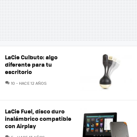
LaCie Culbuto: algo
diferente para tu
escritorio
COMENTARIOS
10
HACE 12 AÑOS
LaCie Fuel, disco duro
inalámbrico compatible
con Airplay
COMENTARIOS