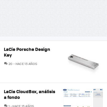
LaCie Porsche Design
Key
COMENTARIOS
20
HACE 13 AÑOS
LaCie CloudBox, análisis
a fondo
COMENTARIOS
1
HACE 13 AÑOS