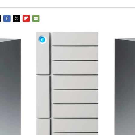
FACEBOOK
TWITTER
FLIPBOARD
E-
MAIL