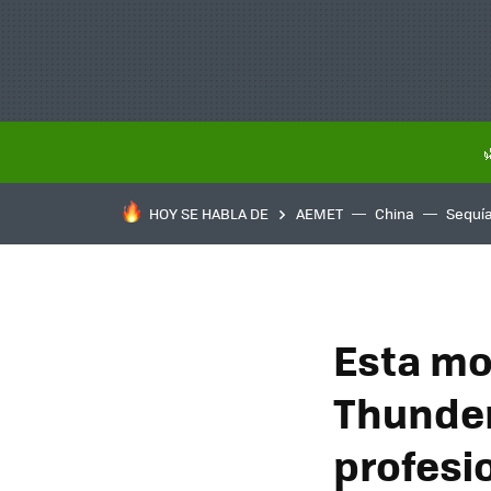
HOY SE HABLA DE
AEMET
China
Sequí
Esta mo
Thunder
profesi