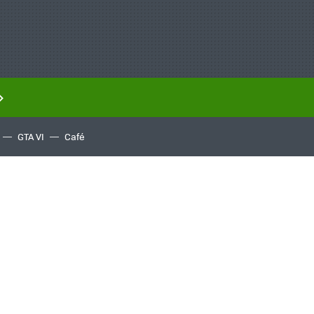
GTA VI
Café