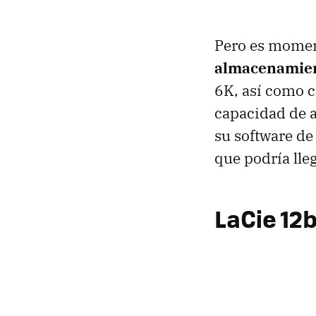
Pero es moment
almacenamie
6K, así como c
capacidad de a
su software de
que podría lle
LaCie 12