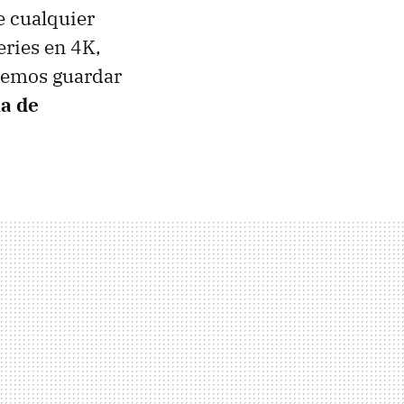
e cualquier
eries en 4K,
demos guardar
a de