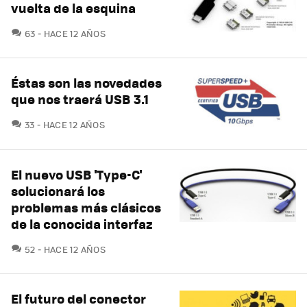
vuelta de la esquina
COMENTARIOS
63
HACE 12 AÑOS
Éstas son las novedades
que nos traerá USB 3.1
COMENTARIOS
33
HACE 12 AÑOS
El nuevo USB 'Type-C'
solucionará los
problemas más clásicos
de la conocida interfaz
COMENTARIOS
52
HACE 12 AÑOS
El futuro del conector