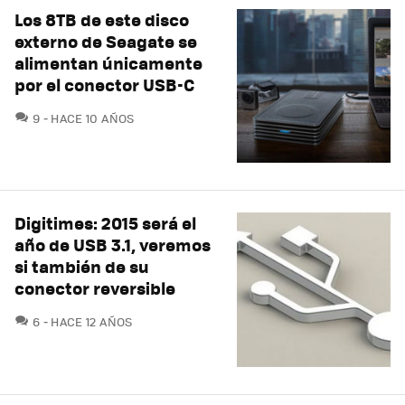
Los 8TB de este disco
externo de Seagate se
alimentan únicamente
por el conector USB-C
COMENTARIOS
9
HACE 10 AÑOS
Digitimes: 2015 será el
año de USB 3.1, veremos
si también de su
conector reversible
COMENTARIOS
6
HACE 12 AÑOS