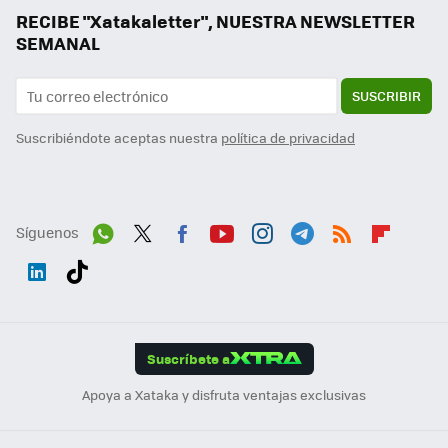
RECIBE "Xatakaletter", NUESTRA NEWSLETTER
SEMANAL
SUSCRIBIR
Suscribiéndote aceptas nuestra
política de privacidad
Síguenos
Wh
Twit
Fac
You
Inst
Tele
RSS
Flip
ats
ter
ebo
tub
agr
gra
boa
Link
Tikt
App
ok
e
am
m
rd
edI
ok
Suscríbete a
n
Apoya a Xataka y disfruta ventajas exclusivas