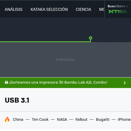
Suscríbete a
ANÁLISIS
XATAKA SELECCIÓN
CIENCIA
MOVILIDAD
🖨️ ¡Sorteamos una impresora 3D Bambu Lab A2L Combo!
USB 3.1
HOY SE HABLA DE
China
Tim Cook
NASA
Fallout
Bugatti
iPhone 