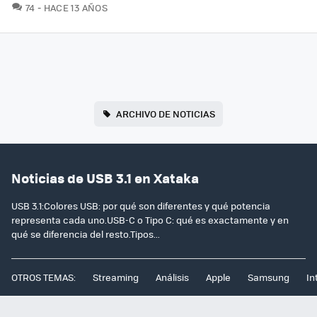
COMENTARIOS
74
HACE 13 AÑOS
ARCHIVO DE NOTICIAS
Noticias de USB 3.1 en Xataka
USB 3.1:Colores USB: por qué son diferentes y qué potencia
representa cada uno.USB-C o Tipo C: qué es exactamente y en
qué se diferencia del resto.Tipos...
OTROS TEMAS:
Streaming
Análisis
Apple
Samsung
In