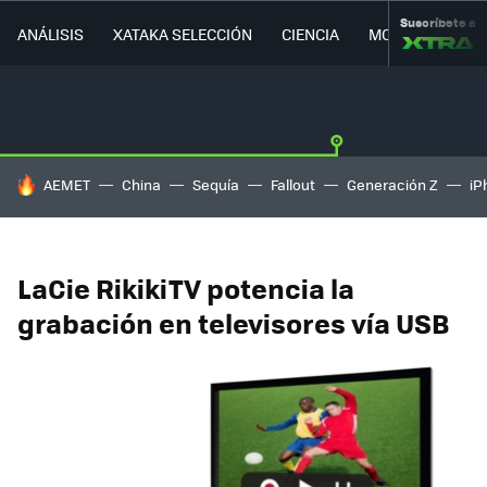
Suscríbete a
ANÁLISIS
XATAKA SELECCIÓN
CIENCIA
MOVILIDAD
HOY SE HABLA DE
AEMET
China
Sequía
Fallout
Generación Z
iP
LaCie RikikiTV potencia la
grabación en televisores vía USB