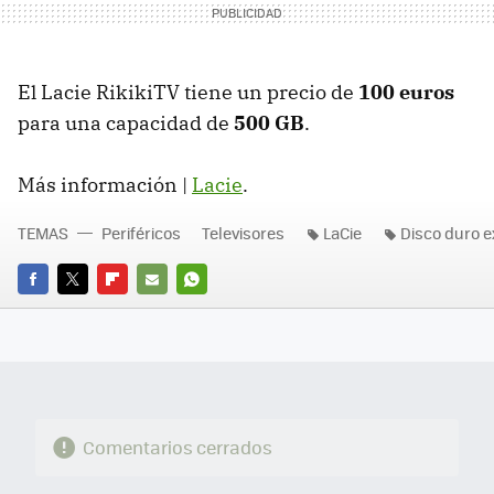
El Lacie RikikiTV tiene un precio de
100 euros
para una capacidad de
500 GB
.
Más información |
Lacie
.
TEMAS
Periféricos
Televisores
LaCie
Disco duro e
FACEBOOK
TWITTER
FLIPBOARD
E-
WHATSAPP
MAIL
Comentarios cerrados