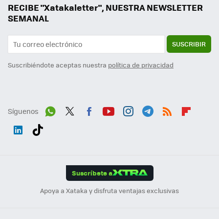
RECIBE "Xatakaletter", NUESTRA NEWSLETTER
SEMANAL
SUSCRIBIR
Suscribiéndote aceptas nuestra
política de privacidad
Síguenos
Wh
Twit
Fac
You
Inst
Tele
RSS
Flip
ats
ter
ebo
tub
agr
gra
boa
Link
Tikt
App
ok
e
am
m
rd
edI
ok
Suscríbete a
n
Apoya a Xataka y disfruta ventajas exclusivas