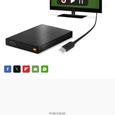
FACEBOOK
TWITTER
FLIPBOARD
E-
WHATSAPP
MAIL