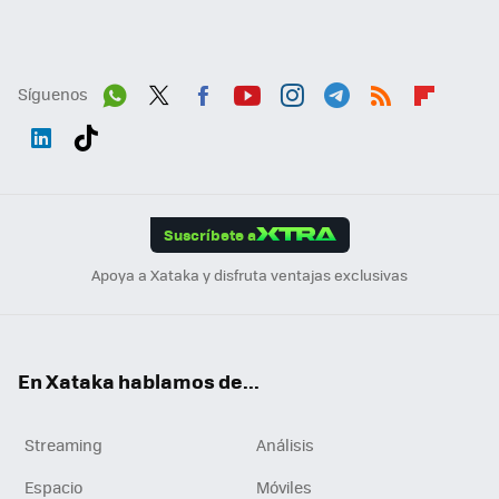
Síguenos
Wh
Twit
Fac
You
Inst
Tele
RSS
Flip
ats
ter
ebo
tub
agr
gra
boa
Link
Tikt
App
ok
e
am
m
rd
edI
ok
Suscríbete a
n
Apoya a Xataka y disfruta ventajas exclusivas
En Xataka hablamos de...
Streaming
Análisis
Espacio
Móviles