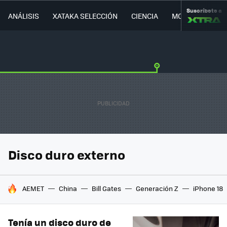
Suscríbete a
ANÁLISIS
XATAKA SELECCIÓN
CIENCIA
MOVILIDAD
Disco duro externo
HOY SE HABLA DE
AEMET
China
Bill Gates
Generación Z
iPhone 18
Tenía un disco duro de