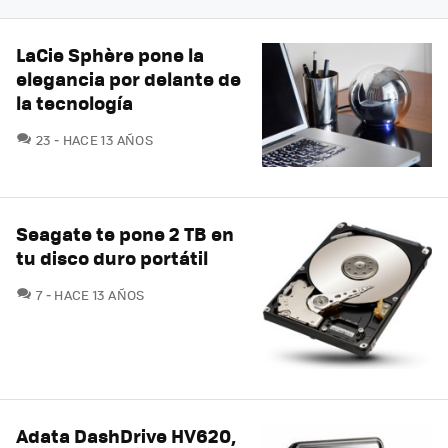
LaCie Sphère pone la
elegancia por delante de
la tecnología
COMENTARIOS
23
HACE 13 AÑOS
Seagate te pone 2 TB en
tu disco duro portátil
COMENTARIOS
7
HACE 13 AÑOS
Adata DashDrive HV620,