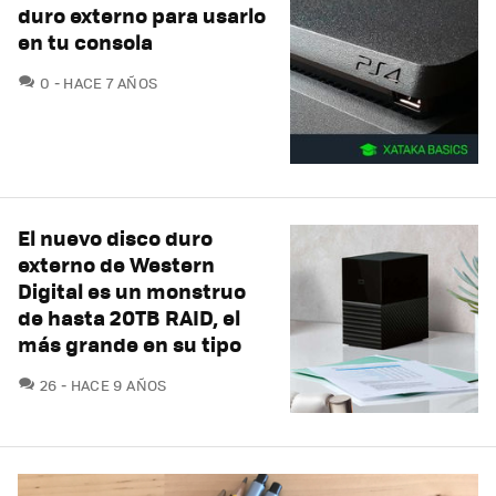
duro externo para usarlo
en tu consola
COMENTARIOS
0
HACE 7 AÑOS
El nuevo disco duro
externo de Western
Digital es un monstruo
de hasta 20TB RAID, el
más grande en su tipo
COMENTARIOS
26
HACE 9 AÑOS