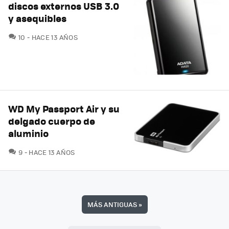
discos externos USB 3.0
y asequibles
COMENTARIOS
10
HACE 13 AÑOS
WD My Passport Air y su
delgado cuerpo de
aluminio
COMENTARIOS
9
HACE 13 AÑOS
MÁS ANTIGUAS
»