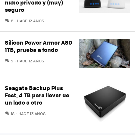
nube privado y (muy)
seguro
COMENTARIOS
6
HACE 12 AÑOS
Silicon Power Armor A80
1TB, prueba a fondo
COMENTARIOS
5
HACE 12 AÑOS
Seagate Backup Plus
Fast, 4 TB para llevar de
un lado a otro
COMENTARIOS
18
HACE 13 AÑOS