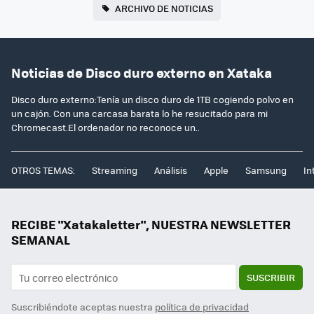
ARCHIVO DE NOTICIAS
Noticias de Disco duro externo en Xataka
Disco duro externo:Tenía un disco duro de 1TB cogiendo polvo en
un cajón. Con una carcasa barata lo he resucitado para mi
Chromecast.El ordenador no reconoce un..
OTROS TEMAS:
Streaming
Análisis
Apple
Samsung
In
RECIBE "Xatakaletter", NUESTRA NEWSLETTER
SEMANAL
SUSCRIBIR
Suscribiéndote aceptas nuestra
política de privacidad