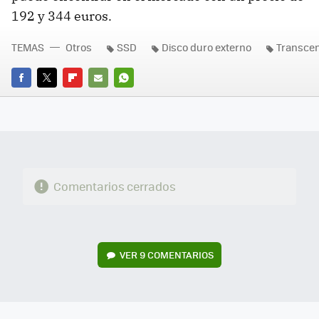
192 y 344 euros.
TEMAS
Otros
SSD
Disco duro externo
Transce
FACEBOOK
TWITTER
FLIPBOARD
E-
WHATSAPP
MAIL
Comentarios cerrados
VER
9 COMENTARIOS