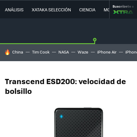
Suscríbete a
ANÁLISIS
XATAKA SELECCIÓN
CIENCIA
MOVILIDAD
HOY SE HABLA DE
China
Tim Cook
NASA
Waze
iPhone Air
iPhone
Transcend ESD200: velocidad de
bolsillo