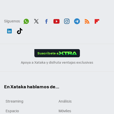
Síguenos
Wh
Twit
Fac
You
Inst
Tele
RSS
Flip
ats
ter
ebo
tub
agr
gra
boa
Link
Tikt
App
ok
e
am
m
rd
edI
ok
Suscríbete a
n
Apoya a Xataka y disfruta ventajas exclusivas
En Xataka hablamos de...
Streaming
Análisis
Espacio
Móviles