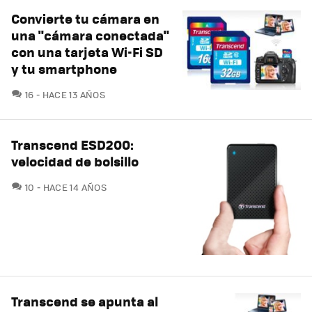
Convierte tu cámara en
una "cámara conectada"
con una tarjeta Wi-Fi SD
y tu smartphone
COMENTARIOS
16
HACE 13 AÑOS
Transcend ESD200:
velocidad de bolsillo
COMENTARIOS
10
HACE 14 AÑOS
Transcend se apunta al