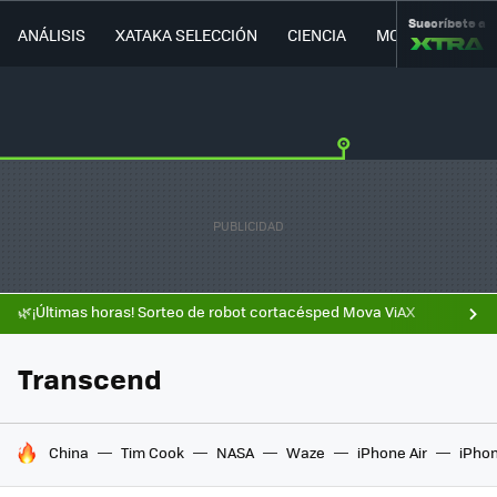
Suscríbete a
ANÁLISIS
XATAKA SELECCIÓN
CIENCIA
MOVILIDAD
🌿¡Últimas horas! Sorteo de robot cortacésped Mova ViAX
Transcend
HOY SE HABLA DE
China
Tim Cook
NASA
Waze
iPhone Air
iPhon