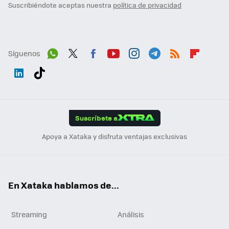
Suscribiéndote aceptas nuestra
política de privacidad
Síguenos
Wh
Twit
Fac
You
Inst
Tele
RSS
Flip
ats
ter
ebo
tub
agr
gra
boa
Link
Tikt
App
ok
e
am
m
rd
edI
ok
Suscríbete a
n
Apoya a Xataka y disfruta ventajas exclusivas
En Xataka hablamos de...
Streaming
Análisis