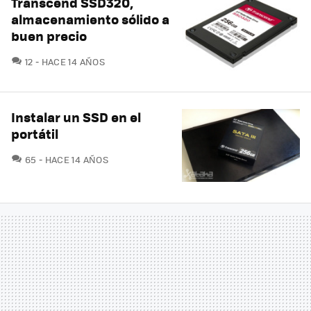
Transcend SSD320,
almacenamiento sólido a
buen precio
COMENTARIOS
12
HACE 14 AÑOS
Instalar un SSD en el
portátil
COMENTARIOS
65
HACE 14 AÑOS