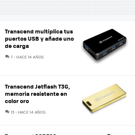
Transcend multiplica tus
puertos USB y añade uno
de carga
COMENTARIOS
7
HACE 14 AÑOS
Transcend Jetflash T3G,
memoria resistente en
color oro
COMENTARIOS
13
HACE 14 AÑOS