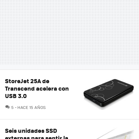
StoreJet 25A de
Transcend acelera con
USB 3.0
COMENTARIOS
5
HACE 15 AÑOS
Seis unidades SSD
externas para sentir la