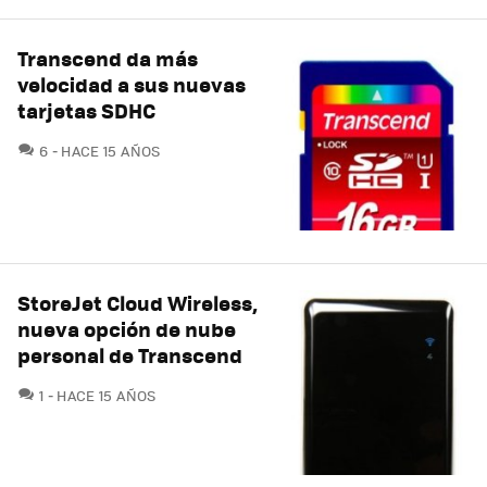
Transcend da más
velocidad a sus nuevas
tarjetas SDHC
COMENTARIOS
6
HACE 15 AÑOS
StoreJet Cloud Wireless,
nueva opción de nube
personal de Transcend
COMENTARIOS
1
HACE 15 AÑOS