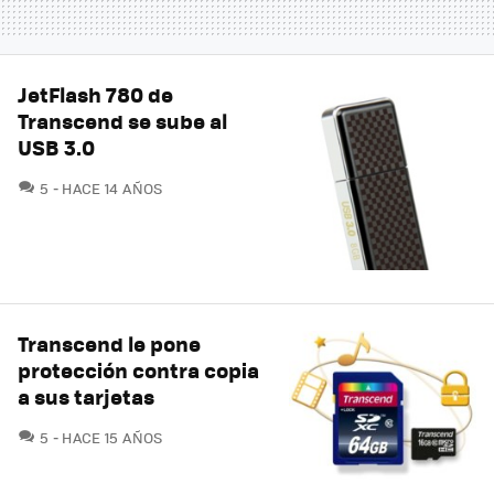
JetFlash 780 de
Transcend se sube al
USB 3.0
COMENTARIOS
5
HACE 14 AÑOS
Transcend le pone
protección contra copia
a sus tarjetas
COMENTARIOS
5
HACE 15 AÑOS