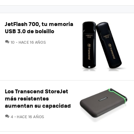
JetFlash 700, tu memoria
USB 3.0 de bolsillo
COMENTARIOS
10
HACE 16 AÑOS
Los Transcend StoreJet
más resistentes
aumentan su capacidad
COMENTARIOS
4
HACE 16 AÑOS