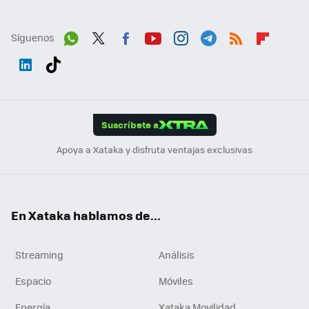
Síguenos
Wh
Twit
Fac
You
Inst
Tele
RSS
Flip
ats
ter
ebo
tub
agr
gra
boa
Link
Tikt
App
ok
e
am
m
rd
edI
ok
Suscríbete a
n
Apoya a Xataka y disfruta ventajas exclusivas
En Xataka hablamos de...
Streaming
Análisis
Espacio
Móviles
Energía
Xataka Movilidad