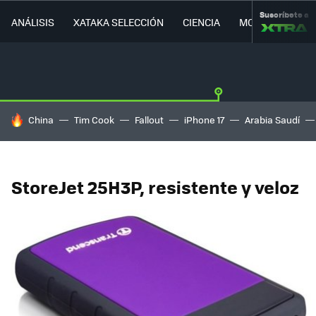
Suscríbete a
ANÁLISIS
XATAKA SELECCIÓN
CIENCIA
MOVILIDAD
HOY SE HABLA DE
China
Tim Cook
Fallout
iPhone 17
Arabia Saudí
StoreJet 25H3P, resistente y veloz