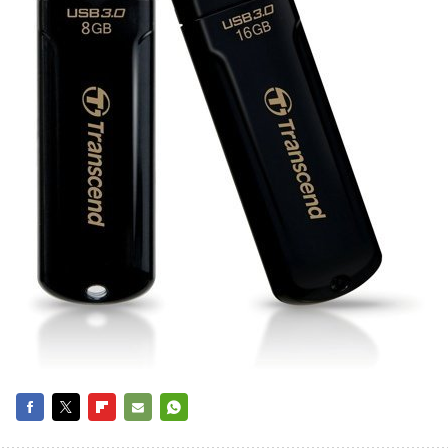
FACEBOOK
TWITTER
FLIPBOARD
E-
WHATSAPP