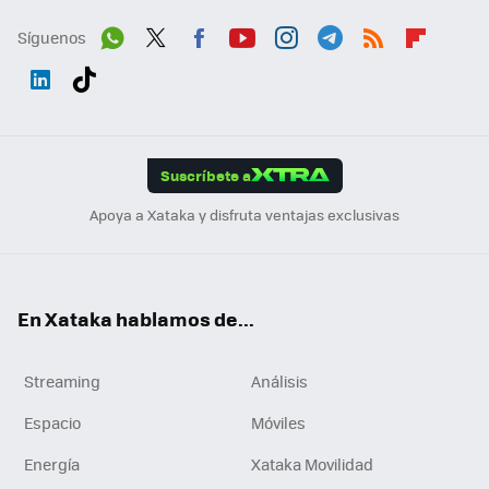
Síguenos
Wh
Twit
Fac
You
Inst
Tele
RSS
Flip
ats
ter
ebo
tub
agr
gra
boa
Link
Tikt
App
ok
e
am
m
rd
edI
ok
Suscríbete a
n
Apoya a Xataka y disfruta ventajas exclusivas
En Xataka hablamos de...
Streaming
Análisis
Espacio
Móviles
Energía
Xataka Movilidad