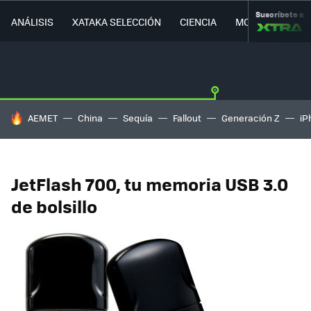
Suscríbete a
ANÁLISIS
XATAKA SELECCIÓN
CIENCIA
MOVILIDAD
HOY SE HABLA DE
AEMET
China
Sequía
Fallout
Generación Z
iP
JetFlash 700, tu memoria USB 3.0
de bolsillo