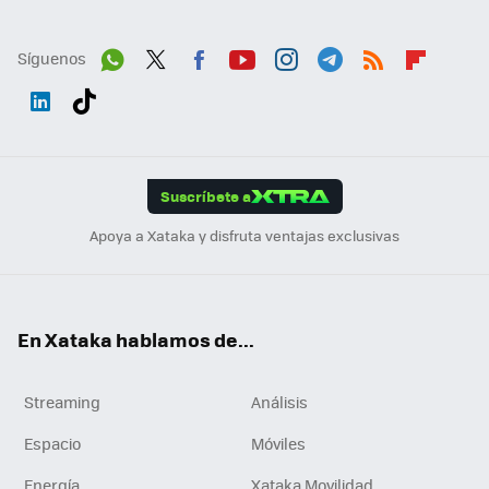
Síguenos
Wh
Twit
Fac
You
Inst
Tele
RSS
Flip
ats
ter
ebo
tub
agr
gra
boa
Link
Tikt
App
ok
e
am
m
rd
edI
ok
Suscríbete a
n
Apoya a Xataka y disfruta ventajas exclusivas
En Xataka hablamos de...
Streaming
Análisis
Espacio
Móviles
Energía
Xataka Movilidad