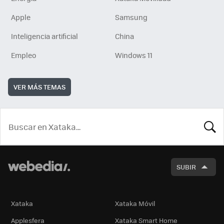
Apple
Samsung
Inteligencia artificial
China
Empleo
Windows 11
VER MÁS TEMAS
BUSCA
SUBIR
Xataka
Xataka Móvil
Applesfera
Xataka Smart Home