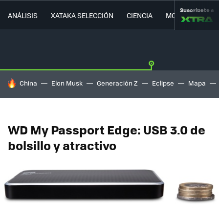
Suscríbete a
ANÁLISIS
XATAKA SELECCIÓN
CIENCIA
MOVILIDAD
HOY SE HABLA DE
China
Elon Musk
Generación Z
Eclipse
Mapa
WD My Passport Edge: USB 3.0 de
bolsillo y atractivo