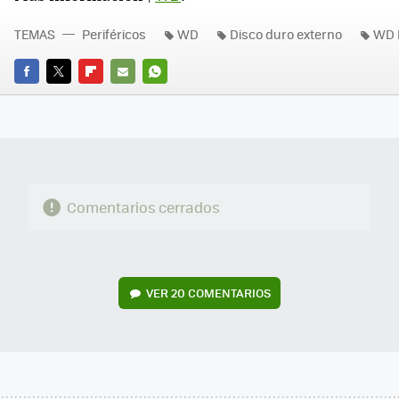
TEMAS
Periféricos
WD
Disco duro externo
WD 
FACEBOOK
TWITTER
FLIPBOARD
E-
WHATSAPP
MAIL
Comentarios cerrados
VER
20 COMENTARIOS