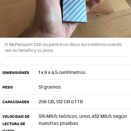
El MyPassport SSD no parece un disco duro externo cuando
ves su tamaño y su peso.
1 x 9 x 4,5 centímetros
DIMENSIONES
51 gramos
PESO
256 GB, 512 GB o 1 TB
CAPACIDADES
515 MB/s teóricos, unos 432 MB/s según
VELOCIDAD DE
nuestras pruebas
LECTURA DE
DATOS