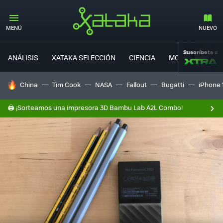
MENÚ
NUEVO
Suscríbete a
ANÁLISIS
XATAKA SELECCIÓN
CIENCIA
MOVILIDAD
HOY SE HABLA DE
China
Tim Cook
NASA
Fallout
Bugatti
iPhone 
🖨️ ¡Sorteamos una impresora 3D Bambu Lab A2L Combo!