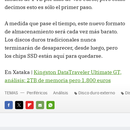
decimos esto es sólo el primer paso.
A medida que pase el tiempo, este nuevo formato
de almacenamiento será cada vez más barato.
Los discos duros tradicionales nunca
terminarán de desaparecer, desde luego, pero
los chips SSD están aquí para quedarse.
En Xataka |
Kingston DataTraveler Ultimate GT,
análisis: 2TB de memoria pero 1.800 euros
TEMAS
Periféricos
Análisis
Disco duro externo
Di
FACEBOOK
TWITTER
FLIPBOARD
E-
WHATSAPP
MAIL