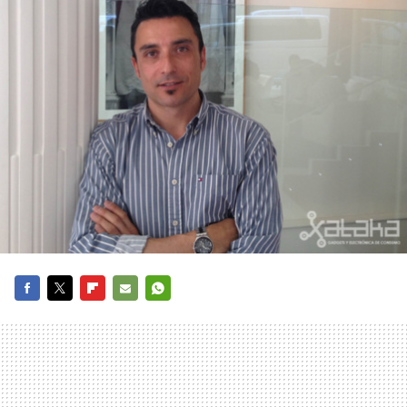
FACEBOOK
TWITTER
FLIPBOARD
E-
WHATSAPP
MAIL