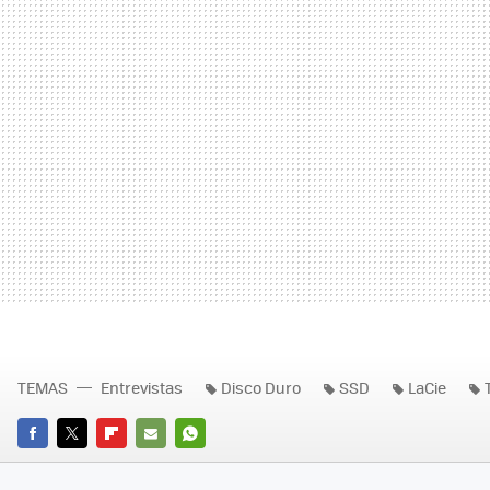
TEMAS
Entrevistas
Disco Duro
SSD
LaCie
FACEBOOK
TWITTER
FLIPBOARD
E-
WHATSAPP