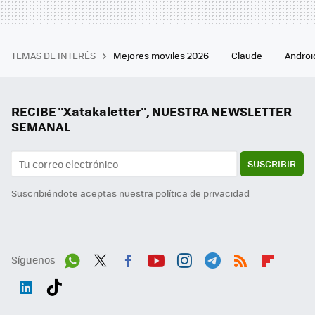
TEMAS DE INTERÉS
Mejores moviles 2026
Claude
Androi
RECIBE "Xatakaletter", NUESTRA NEWSLETTER
SEMANAL
SUSCRIBIR
Suscribiéndote aceptas nuestra
política de privacidad
Síguenos
Wh
Twit
Fac
You
Inst
Tele
RSS
Flip
ats
ter
ebo
tub
agr
gra
boa
Link
Tikt