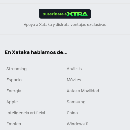
App
ok
e
am
m
rd
edI
ok
Suscríbete a
n
Apoya a Xataka y disfruta ventajas exclusivas
En Xataka hablamos de...
Streaming
Análisis
Espacio
Móviles
Energía
Xataka Movilidad
Apple
Samsung
Inteligencia artificial
China
Empleo
Windows 11