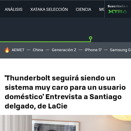
Suscríbete a
ANÁLISIS
XATAKA SELECCIÓN
CIENCIA
MOVILIDAD
HOY SE HABLA DE
AEMET
China
Generación Z
iPhone 17
Samsung G
'Thunderbolt seguirá siendo un
sistema muy caro para un usuario
doméstico' Entrevista a Santiago
delgado, de LaCie