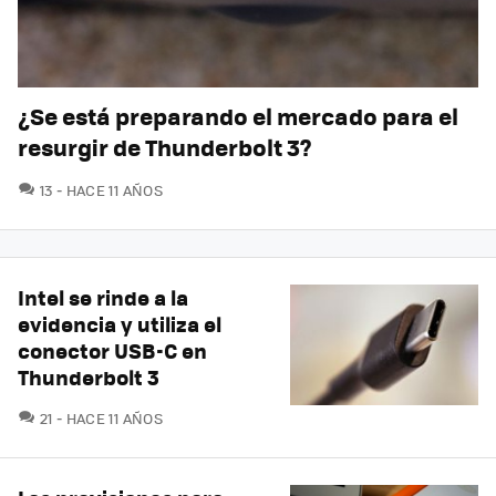
¿Se está preparando el mercado para el
resurgir de Thunderbolt 3?
COMENTARIOS
13
HACE 11 AÑOS
Intel se rinde a la
evidencia y utiliza el
conector USB-C en
Thunderbolt 3
COMENTARIOS
21
HACE 11 AÑOS