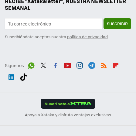
RECIBE "Xatakaletter", NUESTRA NEWSLETTER
SEMANAL
SUSCRIBIR
Suscribiéndote aceptas nuestra
política de privacidad
Síguenos
Wh
Twit
Fac
You
Inst
Tele
RSS
Flip
ats
ter
ebo
tub
agr
gra
boa
Link
Tikt
App
ok
e
am
m
rd
edI
ok
Suscríbete a
n
Apoya a Xataka y disfruta ventajas exclusivas