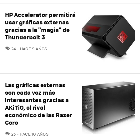
HP Accelerator permitirá
usar gráficas externas
gracias a la "magia" de
Thunderbolt 3
COMENTARIOS
24
HACE 9 AÑOS
Las gráficas externas
son cada vez más
interesantes gracias a
AKiTiO, el rival
económico de las Razer
Core
COMENTARIOS
23
HACE 10 AÑOS