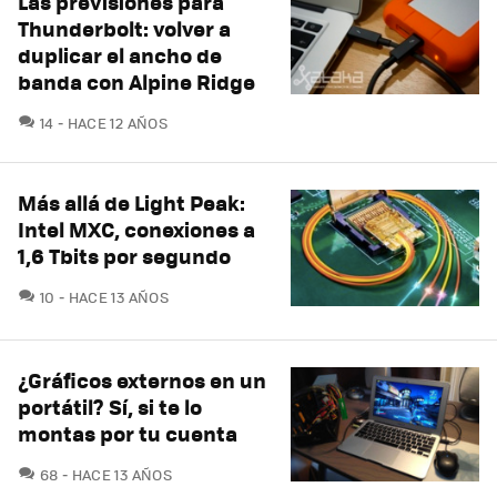
Las previsiones para
Thunderbolt: volver a
duplicar el ancho de
banda con Alpine Ridge
COMENTARIOS
14
HACE 12 AÑOS
Más allá de Light Peak:
Intel MXC, conexiones a
1,6 Tbits por segundo
COMENTARIOS
10
HACE 13 AÑOS
¿Gráficos externos en un
portátil? Sí, si te lo
montas por tu cuenta
COMENTARIOS
68
HACE 13 AÑOS