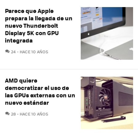
Parece que Apple
prepara la llegada de un
nuevo Thunderbolt
Display 5K con GPU
integrada
COMENTARIOS
24
HACE 10 AÑOS
AMD quiere
democratizar el uso de
las GPUs externas con un
nuevo estándar
COMENTARIOS
28
HACE 10 AÑOS