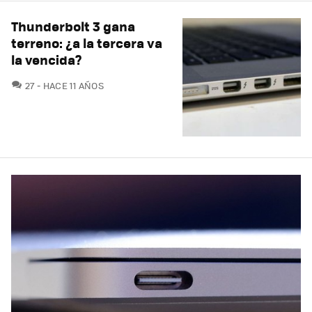
Thunderbolt 3 gana
terreno: ¿a la tercera va
la vencida?
COMENTARIOS
27
HACE 11 AÑOS