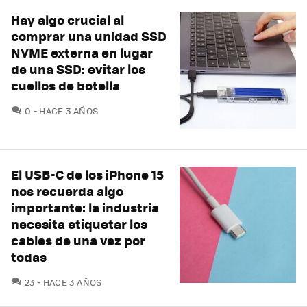
Hay algo crucial al
comprar una unidad SSD
NVME externa en lugar
de una SSD: evitar los
cuellos de botella
COMENTARIOS
0
HACE 3 AÑOS
El USB-C de los iPhone 15
nos recuerda algo
importante: la industria
necesita etiquetar los
cables de una vez por
todas
COMENTARIOS
23
HACE 3 AÑOS