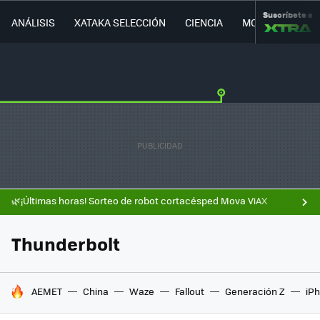
Suscríbete a
ANÁLISIS
XATAKA SELECCIÓN
CIENCIA
MOVILIDAD
🌿¡Últimas horas! Sorteo de robot cortacésped Mova ViAX
Thunderbolt
HOY SE HABLA DE
AEMET
China
Waze
Fallout
Generación Z
iPh