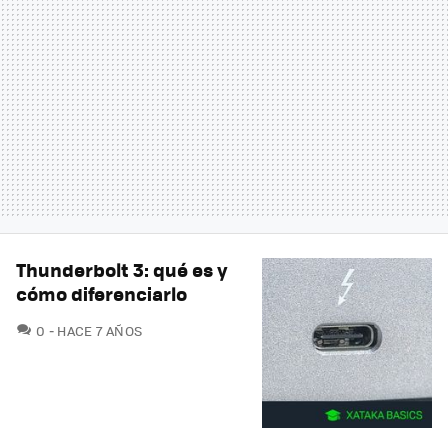
Thunderbolt 3: qué es y
cómo diferenciarlo
COMENTARIOS
0
HACE 7 AÑOS