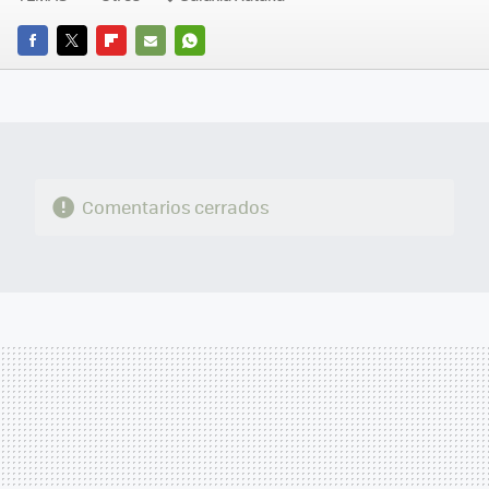
FACEBOOK
TWITTER
FLIPBOARD
E-
WHATSAPP
MAIL
Comentarios cerrados