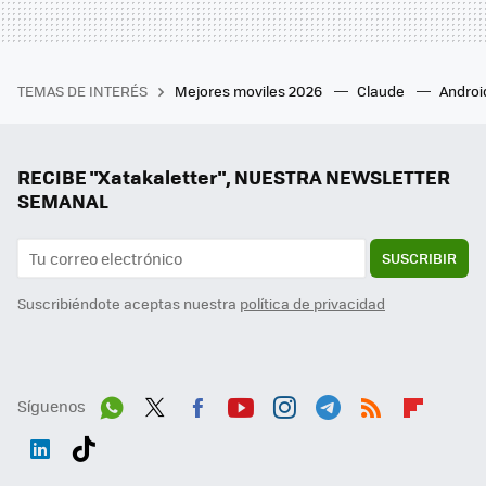
TEMAS DE INTERÉS
Mejores moviles 2026
Claude
Androi
RECIBE "Xatakaletter", NUESTRA NEWSLETTER
SEMANAL
SUSCRIBIR
Suscribiéndote aceptas nuestra
política de privacidad
Síguenos
Wh
Twit
Fac
You
Inst
Tele
RSS
Flip
ats
ter
ebo
tub
agr
gra
boa
Link
Tikt