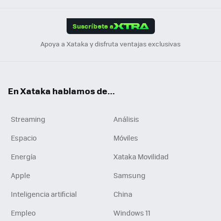
App
ok
e
am
m
rd
edI
ok
Suscríbete a
n
Apoya a Xataka y disfruta ventajas exclusivas
En Xataka hablamos de...
Streaming
Análisis
Espacio
Móviles
Energía
Xataka Movilidad
Apple
Samsung
Inteligencia artificial
China
Empleo
Windows 11