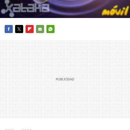
FACEBOOK
TWITTER
FLIPBOARD
E-
WHATSAPP
MAIL