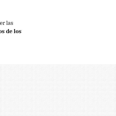
r las
s de los