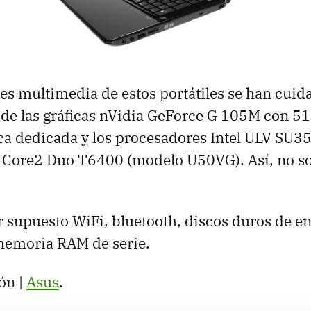
es multimedia de estos portátiles se han cuid
 de las gráficas nVidia GeForce G 105M con 5
a dedicada y los procesadores Intel
ULV
SU35
l Core2 Duo T6400 (modelo U50VG). Así, no s
.
 supuesto WiFi, bluetooth, discos duros de e
 memoria
RAM
de serie.
ón |
Asus
.