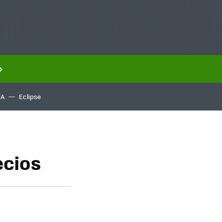
IA
Eclipse
ecios