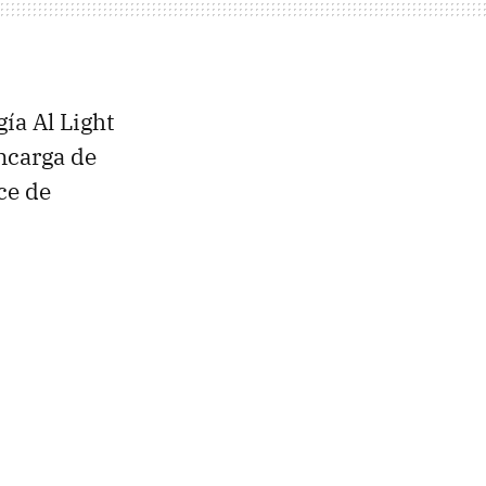
ía Al Light
ncarga de
ce de