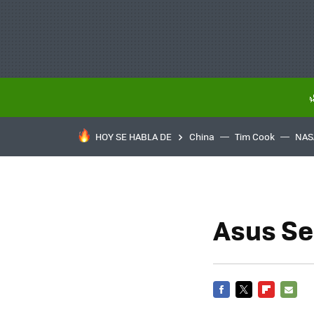
HOY SE HABLA DE
China
Tim Cook
NAS
Asus Ser
FACEBOOK
TWITTER
FLIPBOARD
E-