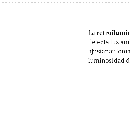
La
retroilumin
detecta luz am
ajustar automát
luminosidad d