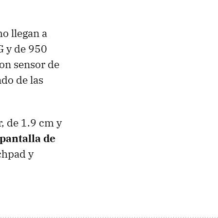
o llegan a
G y de 950
on sensor de
ndo de las
, de 1.9 cm y
pantalla de
chpad y