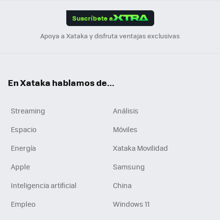
App
ok
e
am
m
rd
edI
ok
Suscríbete a
n
Apoya a Xataka y disfruta ventajas exclusivas
En Xataka hablamos de...
Streaming
Análisis
Espacio
Móviles
Energía
Xataka Movilidad
Apple
Samsung
Inteligencia artificial
China
Empleo
Windows 11