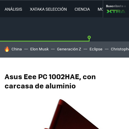
Suscríbete a
ANÁLISIS
XATAKA SELECCIÓN
CIENCIA
MOVILIDAD
HOY SE HABLA DE
China
Elon Musk
Generación Z
Eclipse
Christoph
Asus Eee PC 1002HAE, con
carcasa de aluminio