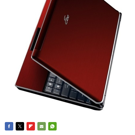
FACEBOOK
TWITTER
FLIPBOARD
E-
WHATSAPP