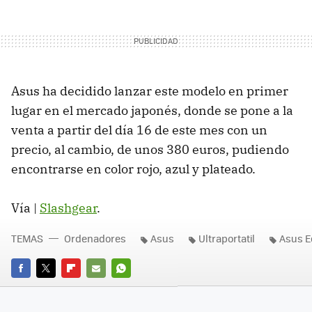
Asus ha decidido lanzar este modelo en primer
lugar en el mercado japonés, donde se pone a la
venta a partir del día 16 de este mes con un
precio, al cambio, de unos 380 euros, pudiendo
encontrarse en color rojo, azul y plateado.
Vía |
Slashgear
.
TEMAS
Ordenadores
Asus
Ultraportatil
Asus E
FACEBOOK
TWITTER
FLIPBOARD
E-
WHATSAPP
MAIL