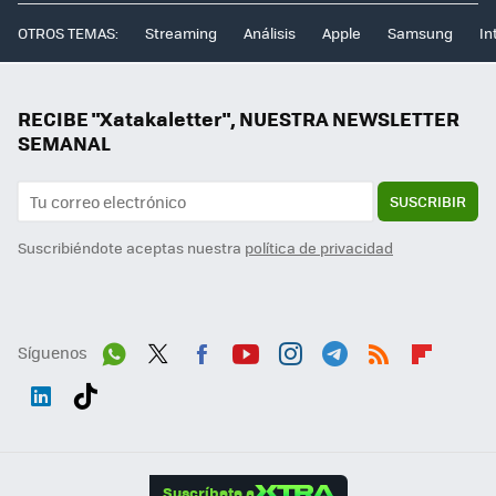
OTROS TEMAS:
Streaming
Análisis
Apple
Samsung
In
RECIBE "Xatakaletter", NUESTRA NEWSLETTER
SEMANAL
SUSCRIBIR
Suscribiéndote aceptas nuestra
política de privacidad
Síguenos
Wh
Twit
Fac
You
Inst
Tele
RSS
Flip
ats
ter
ebo
tub
agr
gra
boa
Link
Tikt
App
ok
e
am
m
rd
edI
ok
Suscríbete a