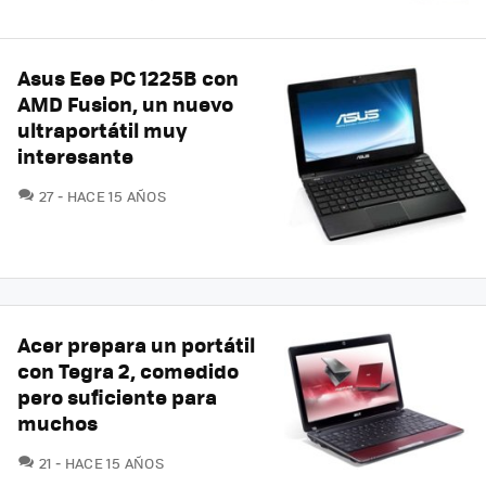
Asus Eee PC 1225B con
AMD Fusion, un nuevo
ultraportátil muy
interesante
COMENTARIOS
27
HACE 15 AÑOS
Acer prepara un portátil
con Tegra 2, comedido
pero suficiente para
muchos
COMENTARIOS
21
HACE 15 AÑOS