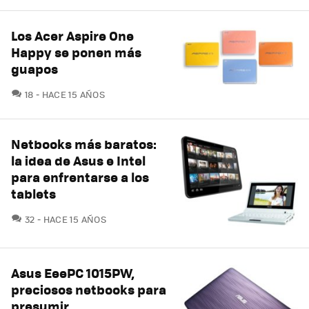
Los Acer Aspire One
Happy se ponen más
guapos
COMENTARIOS
18
HACE 15 AÑOS
Netbooks más baratos:
la idea de Asus e Intel
para enfrentarse a los
tablets
COMENTARIOS
32
HACE 15 AÑOS
Asus EeePC 1015PW,
preciosos netbooks para
presumir