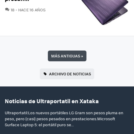
COMENTARIOS
18
HACE 16 AÑOS
MÁS ANTIGUAS
»
ARCHIVO DE NOTICIAS
Noticias de Ultraportatil en Xataka
Ultraportatil:Los nuevos portátiles LG Gram son pesos pluma en
peso, pero (casi) pesos pesados en prestaciones.Microsoft
Surface Laptop 5: el portátil puro se...