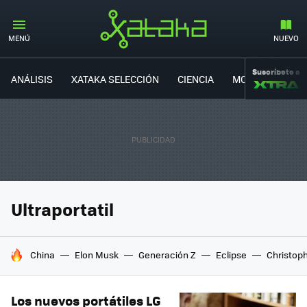
MENÚ
NUEVO
Suscríbete a
ANÁLISIS
XATAKA SELECCIÓN
CIENCIA
MOVILIDAD
Ultraportatil
HOY SE HABLA DE
China
Elon Musk
Generación Z
Eclipse
Christop
Los nuevos portátiles LG