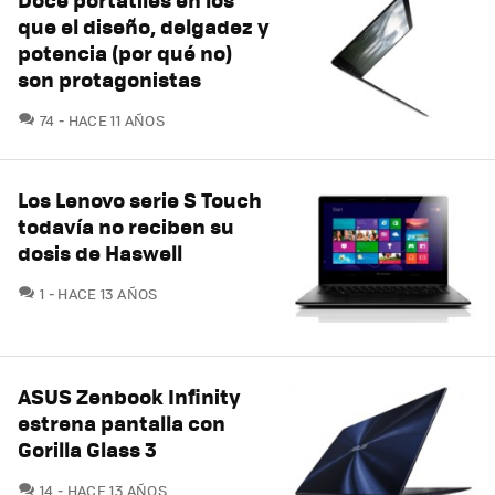
que el diseño, delgadez y
potencia (por qué no)
son protagonistas
COMENTARIOS
74
HACE 11 AÑOS
Los Lenovo serie S Touch
todavía no reciben su
dosis de Haswell
COMENTARIOS
1
HACE 13 AÑOS
ASUS Zenbook Infinity
estrena pantalla con
Gorilla Glass 3
COMENTARIOS
14
HACE 13 AÑOS