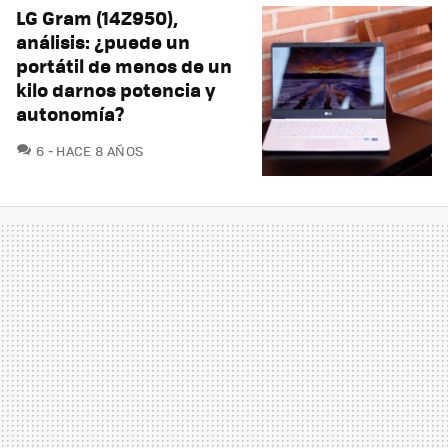
LG Gram (14Z950),
análisis: ¿puede un
portátil de menos de un
kilo darnos potencia y
autonomía?
COMENTARIOS
6
HACE 8 AÑOS