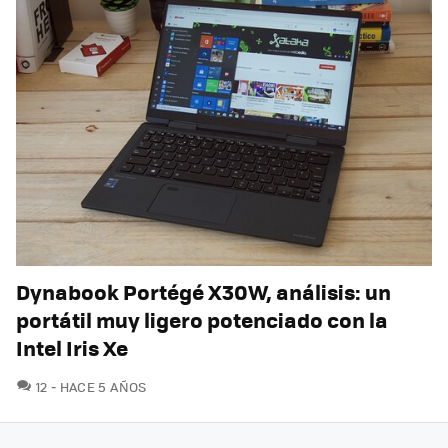
Dynabook Portégé X30W, análisis: un
portátil muy ligero potenciado con la
Intel Iris Xe
COMENTARIOS
12
HACE 5 AÑOS