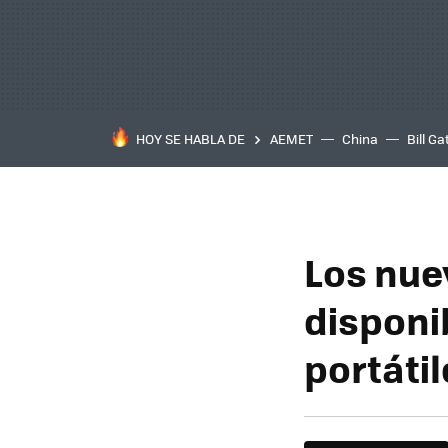
HOY SE HABLA DE
AEMET
China
Bill Ga
Los nue
disponib
portátil