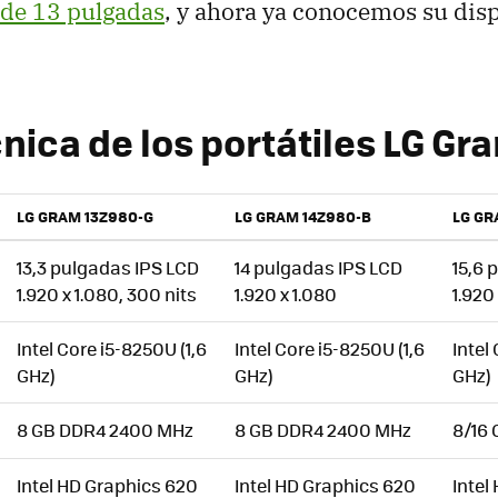
de 13 pulgadas
, y ahora ya conocemos su dis
nica de los portátiles LG Gr
LG GRAM 13Z980-G
LG GRAM 14Z980-B
LG GR
13,3 pulgadas IPS LCD
14 pulgadas IPS LCD
15,6 
1.920 x 1.080, 300 nits
1.920 x 1.080
1.920
Intel Core i5-8250U (1,6
Intel Core i5-8250U (1,6
Intel
GHz)
GHz)
GHz)
8 GB DDR4 2400 MHz
8 GB DDR4 2400 MHz
8/16
Intel HD Graphics 620
Intel HD Graphics 620
Intel