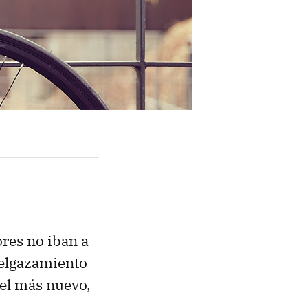
ores no iban a
delgazamiento
 el más nuevo,
.