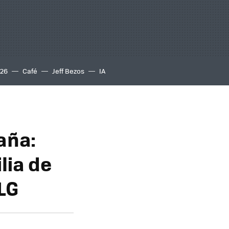
S26
Café
Jeff Bezos
IA
aña:
lia de
 LG