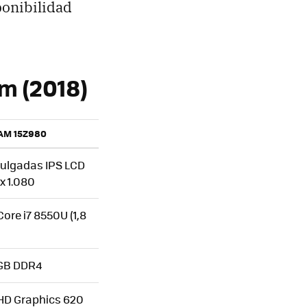
ponibilidad
am (2018)
AM 15Z980
pulgadas IPS LCD
 x 1.080
 Core i7 8550U (1,8
 GB DDR4
 HD Graphics 620