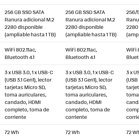
256 GB SSD SATA
256 GB SSD SATA
256/
Ranura adicional M.2
Ranura adicional M.2
Ranur
2280 disponible
2280 disponible
2280 
(ampliable hasta 1 TB)
(ampliable hasta 1 TB)
(ampl
WiFi 802.11ac,
WiFi 802.11ac,
WiFi 
Bluetooth 4.1
Bluetooth 4.1
Bluet
3 x USB 3.0, 1 x USB-C
3 x USB 3.0, 1 x USB-C
3 x U
(USB 3.1 Gen1), lector
(USB 3.1 Gen1), lector
(USB 
tarjetas Micro SD,
tarjetas Micro SD,
tarje
toma auriculares,
toma auriculares,
toma 
candado, HDMI
candado, HDMI
cand
completo, toma de
completo, toma de
comp
corriente
corriente
corri
72 Wh
72 Wh
72 W