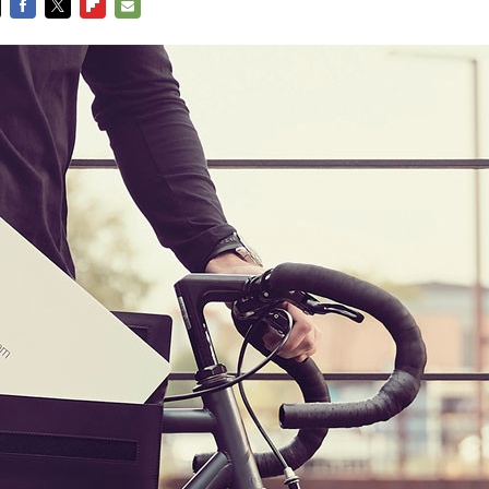
FACEBOOK
TWITTER
FLIPBOARD
E-
MAIL