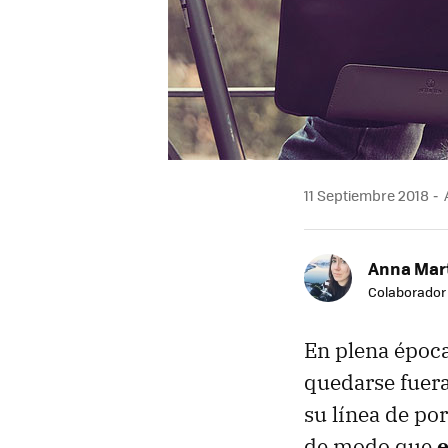
11 Septiembre 2018
A
Anna Mar
Colaborador
En plena época
quedarse fuera
su línea de po
de modo que
e