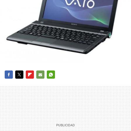
FACEBOOK
TWITTER
FLIPBOARD
E-
WHATSAPP
MAIL