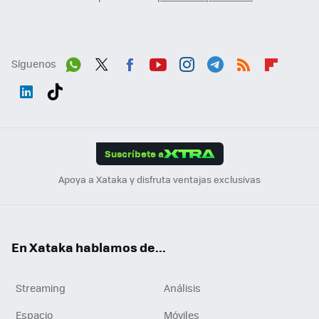
Síguenos
Wh
Twit
Fac
You
Inst
Tele
RSS
Flip
ats
ter
ebo
tub
agr
gra
boa
Link
Tikt
App
ok
e
am
m
rd
edI
ok
Suscríbete a
n
Apoya a Xataka y disfruta ventajas exclusivas
En Xataka hablamos de...
Streaming
Análisis
Espacio
Móviles