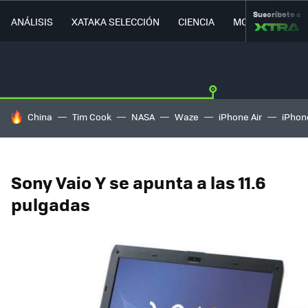
Suscríbete a
ANÁLISIS
XATAKA SELECCIÓN
CIENCIA
MOVILIDAD
HOY SE HABLA DE
China
Tim Cook
NASA
Waze
iPhone Air
iPhone
Sony Vaio Y se apunta a las 11.6
pulgadas