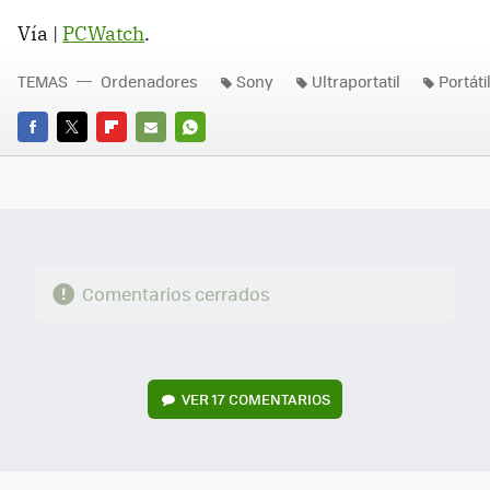
Vía |
PCWatch
.
TEMAS
Ordenadores
Sony
Ultraportatil
Portáti
FACEBOOK
TWITTER
FLIPBOARD
E-
WHATSAPP
MAIL
Comentarios cerrados
VER
17 COMENTARIOS