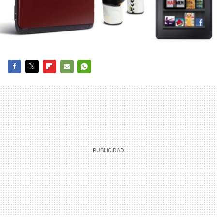
FACEBOOK
TWITTER
FLIPBOARD
E-
WHATSAPP
MAIL