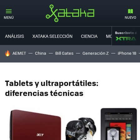
MENÚ
NUEVO
Suscríbete a
ANÁLISIS
XATAKA SELECCIÓN
CIENCIA
MOVILIDAD
HOY SE HABLA DE
AEMET
China
Bill Gates
Generación Z
iPhone 18
Tablets y ultraportátiles:
diferencias técnicas