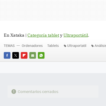
En Xataka |
Categoría tablet
y
Ultraportátil
.
TEMAS
Ordenadores
Tablets
Ultraportatil
Anális
FACEBOOK
TWITTER
FLIPBOARD
E-
WHATSAPP
MAIL
Comentarios cerrados